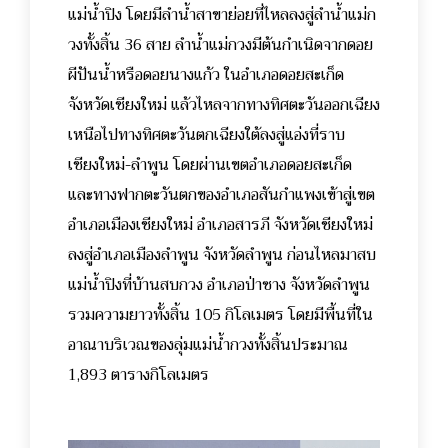
แม่น้ำปิง โดยมีลำน้ำสาขาย่อยที่ไหลลงสู่ลำน้ำแม่ก
วงทั้งสิ้น 36 สาย ลำน้ำแม่กวงมีต้นกำเนิดจากดอย
ผีปันน้ำหรือดอยนางแก้ว ในอำเภอดอยสะเก็ด
จังหวัดเชียงใหม่ แล้วไหลจากทางทิศตะวันออกเฉียง
เหนือไปทางทิศตะวันตกเฉียงใต้ลงสู่แอ่งที่ราบ
เชียงใหม่-ลำพูน โดยผ่านเขตอำเภอดอยสะเก็ด
และทางฟากตะวันตกของอำเภอสันกำแพงเข้าสู่เขต
อำเภอเมืองเชียงใหม่ อำเภอสารภี จังหวัดเชียงใหม่
ลงสู่อำเภอเมืองลำพูน จังหวัดลำพูน ก่อนไหลมาสบ
แม่น้ำปิงที่บ้านสบกวง อำเภอป่าซาง จังหวัดลำพูน
รวมความยาวทั้งสิ้น 105 กิโลเมตร โดยมีพื้นที่ใน
อาณาบริเวณของลุ่มแม่น้ำกวงทั้งสิ้นประมาณ
1,893 ตารางกิโลเมตร