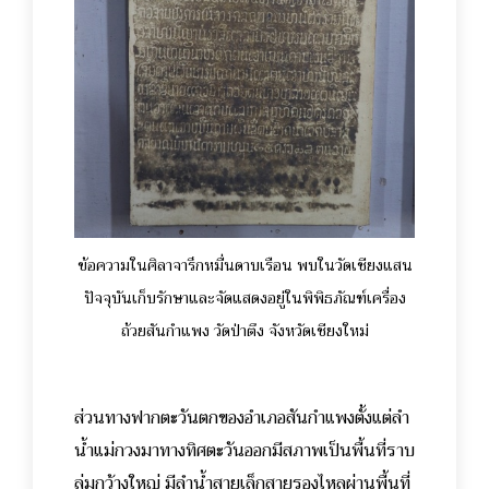
ข้อความในศิลาจารึกหมื่นดาบเรือน พบในวัดเชียงแสน
ปัจจุบันเก็บรักษาและจัดแสดงอยู่ในพิพิธภัณฑ์เครื่อง
ถ้วยสันกำแพง วัดป่าตึง จังหวัดเชียงใหม่
ส่วนทางฟากตะวันตกของอำเภอสันกำแพงตั้งแต่ลำ
น้ำแม่กวงมาทางทิศตะวันออกมีสภาพเป็นพื้นที่ราบ
ลุ่มกว้างใหญ่ มีลำน้ำสายเล็กสายรองไหลผ่านพื้นที่