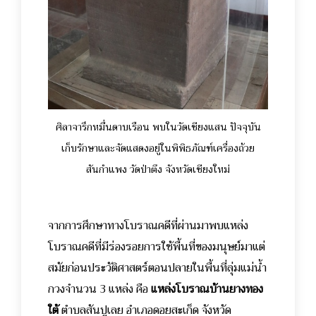
ศิลาจารึกหมื่นดาบเรือน พบในวัดเชียงแสน ปัจจุบัน
เก็บรักษาและจัดแสดงอยู่ในพิพิธภัณฑ์เครื่องถ้วย
สันกำแพง วัดป่าตึง จังหวัดเชียงใหม่
จากการศึกษาทางโบราณคดีที่ผ่านมาพบแหล่ง
โบราณคดีที่มีร่องรอยการใช้พื้นที่ของมนุษย์มาแต่
สมัยก่อนประวัติศาสตร์ตอนปลายในพื้นที่ลุ่มแม่น้ำ
กวงจำนวน 3 แหล่ง คือ
แหล่งโบราณบ้านยางทอง
ใต้
ตำบลสันปูเลย อำเภอดอยสะเก็ด จังหวัด