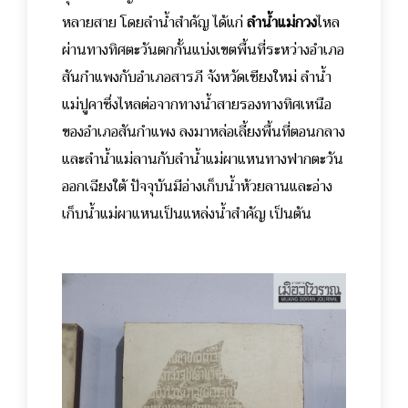
หลายสาย โดยลำน้ำสำคัญ ได้แก่
ลำน้ำแม่กวง
ไหล
ผ่านทางทิศตะวันตกกั้นแบ่งเขตพื้นที่ระหว่างอำเภอ
สันกำแพงกับอำเภอสารภี จังหวัดเชียงใหม่ ลำน้ำ
แม่ปูคาซึ่งไหลต่อจากทางน้ำสายรองทางทิศเหนือ
ของอำเภอสันกำแพง ลงมาหล่อเลี้ยงพื้นที่ตอนกลาง
และลำน้ำแม่ลานกับลำน้ำแม่ผาแหนทางฟากตะวัน
ออกเฉียงใต้ ปัจจุบันมีอ่างเก็บน้ำห้วยลานและอ่าง
เก็บน้ำแม่ผาแหนเป็นแหล่งน้ำสำคัญ เป็นต้น