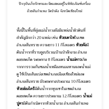
ปัจจุบันเก็บรักษาและจัดแสดงอยู่ในพิพิธภัณฑ์เครื่อง
ถ้วยสันกำแพง วัดป่าตึง จังหวัดเชียงใหม่
ทั้งนี้ในพื้นที่ลุ่มแม่น้ำกวงยังมีแหล่งน้ำผิวดินที่
สำคัญอีกกว่า 20 แหล่ง เช่น
ห้วยเตาไห
ในเขต
อำเภอสันทราย ความยาว 11 กิโลเมตร
ห้วยคัง
มี
ต้นน้ำจากที่ราบสูงบริเวณบ้านป่าสักงาม อำเภอ
ดอยสะเก็ด ระยะทาง 8 กิโลเมตร
น้ำแม่คาว
เกิด
จากการรวมกันของน้ำเหมืองหนองหานและน้ำแม่
ดู ใช้เป็นเส้นแบ่งเขตอำเภอเมืองเชียงใหม่และ
อำเภอสันทราย มีระยะทางประมาณ 10 กิโลเมตร
ห้วยฮ่องไคร้
มีต้นน้ำจากหุบเขาในเขตอำเภอ
ดอยสะเก็ด ความยาวประมาณ 12 กิโลเมตร
น้ำแม่
ปูคา
มีต้นกำเนิดจากห้วยน้ำงาม อำเภอสันกำแพง