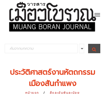
S
S
E
e
A
R
a
C
H
r
ประวัติศาสตร์งานหัตถกรรม
c
เมืองสันกำแพง
h
f
หน้าแรก
สิ่งละอันพันละน้อย
o
r