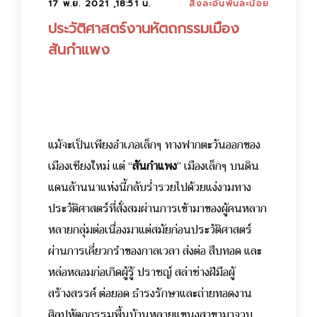
17 พ.ย. 2021 ,18:51 น.
สิ่งละอันพันละน้อย
ประวัติศาสตร์งานหัตถกรรมเมือง
สันกำแพง
แม้จะเป็นเพียงอำเภอเล็กๆ ทางฟากตะวันออกของ
เมืองเชียงใหม่ แต่ “
สันกำแพง
” เมืองเล็กๆ บนดิน
แดนล้านนาแห่งนี้กลับร่ำรวยไปด้วยแง่งามทาง
ประวัติศาสตร์ที่สั่งสมผ่านการเข้ามาของผู้คนหลาก
หลายกลุ่มต่อเนื่องมาแต่สมัยก่อนประวัติศาสตร์
ผ่านการเคี่ยวกรำของกาลเวลา ส่งต่อ สืบทอด และ
หล่อหลอมก่อเกิดผู้รู้ ปราชญ์ สล่าช่างฝีมือผู้
สร้างสรรค์ ต่อยอด ธำรงรักษาและถ่ายทอดงาน
ศิลปหัตถกรรมพื้นบ้านหลายแขนงสาขามาจวบ