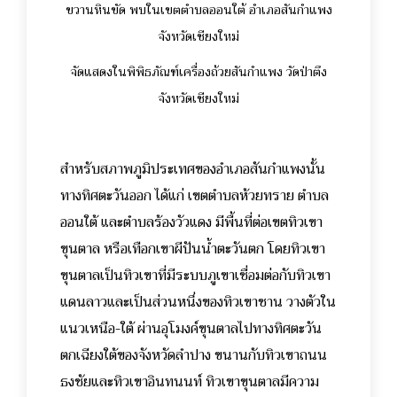
ขวานหินขัด พบในเขตตำบลออนใต้ อำเภอสันกำแพง
จังหวัดเชียงใหม่
จัดแสดงในพิพิธภัณฑ์เครื่องถ้วยสันกำแพง วัดป่าตึง
จังหวัดเชียงใหม่
สำหรับสภาพภูมิประเทศของอำเภอสันกำแพงนั้น
ทางทิศตะวันออก ได้แก่ เขตตำบลห้วยทราย ตำบล
ออนใต้ และตำบลร้องวัวแดง มีพื้นที่ต่อเขตทิวเขา
ขุนตาล หรือเทือกเขาผีปันน้ำตะวันตก โดยทิวเขา
ขุนตาลเป็นทิวเขาที่มีระบบภูเขาเชื่อมต่อกับทิวเขา
แดนลาวและเป็นส่วนหนึ่งของทิวเขาชาน วางตัวใน
แนวเหนือ-ใต้ ผ่านอุโมงค์ขุนตาลไปทางทิศตะวัน
ตกเฉียงใต้ของจังหวัดลำปาง ขนานกับทิวเขาถนน
ธงชัยและทิวเขาอินทนนท์ ทิวเขาขุนตาลมีความ