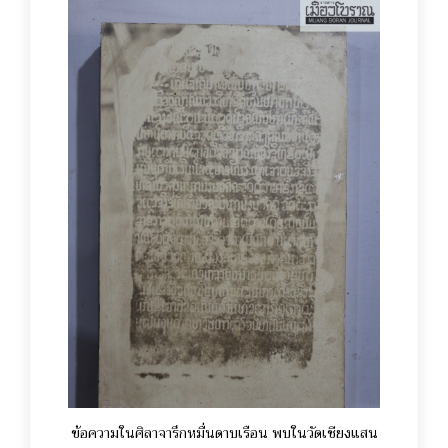
ข้อความในศิลาจารึกหมื่นดาบเรือน พบในวัดเชียงแสน