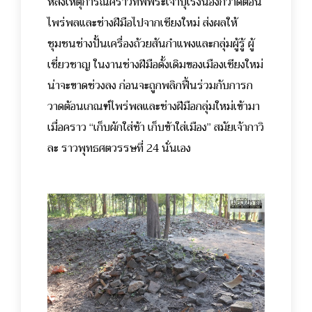
หลังเหตุการณ์คราวทัพพระเจ้าบุเรงนองกวาดต้อน
ไพร่พลและช่างฝีมือไปจากเชียงใหม่ ส่งผลให้
ชุมชนช่างปั้นเครื่องถ้วยสันกำแพงและกลุ่มผู้รู้ ผู้
เชี่ยวชาญ ในงานช่างฝีมือดั้งเดิมของเมืองเชียงใหม่
น่าจะขาดช่วงลง ก่อนจะถูกพลิกฟื้นร่วมกับการก
วาดต้อนเกณฑ์ไพร่พลและช่างฝีมือกลุ่มใหม่เข้ามา
เมื่อคราว “เก็บผักใส่ซ้า เก็บข้าใส่เมือง” สมัยเจ้ากาวิ
ละ ราวพุทธศตวรรษที่ 24 นั่นเอง