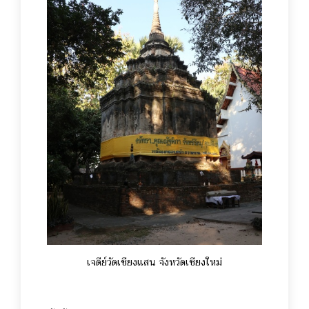
เจดีย์วัดเชียงแสน จังหวัดเชียงใหม่