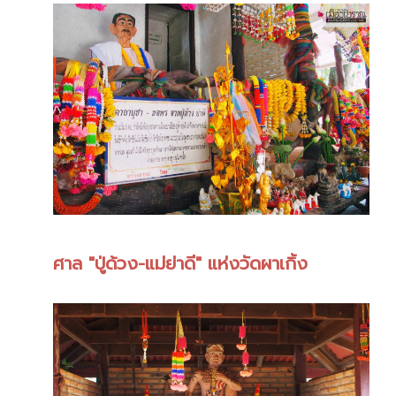
ศาล "ปู่ด้วง-แม่ย่าดี" แห่งวัดผาเกิ้ง