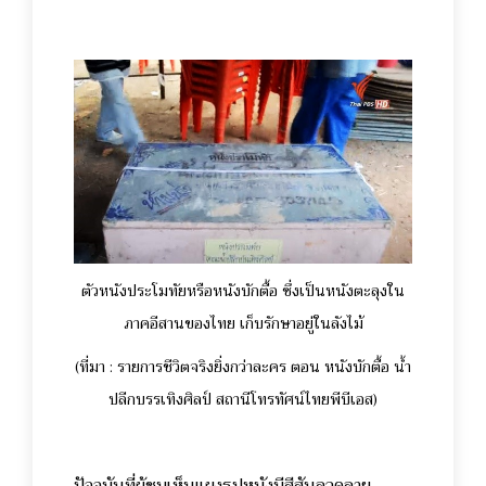
ตัวหนังประโมทัยหรือหนังบักตื้อ ซึ่งเป็นหนังตะลุงใน
ภาคอีสานของไทย เก็บรักษาอยู่ในลังไม้
(ที่มา : รายการชีวิตจริงยิ่งกว่าละคร ตอน หนังบักตื้อ น้ำ
ปลีกบรรเทิงศิลป์ สถานีโทรทัศน์ไทยพีบีเอส)
ปัจจุบันที่ผู้ชมเห็นแผงรูปหนังมีสีสันลวดลาย