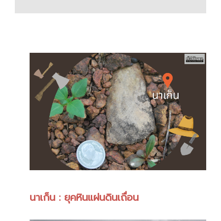
นาเก็น : ยุคหินแผ่นดินเถื่อน