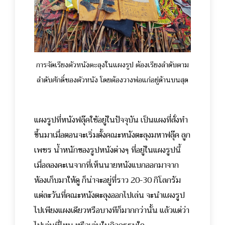
การจัดเรียงตัวหนังตะลุงในแผงรูป ต้องเรียงลำดับตาม
ลำดับศักดิ์ของตัวหนัง โดยต้องวางพ่อแก่อยู่ด้านบนสุด
แผงรูปที่หนังฟลุ๊คใช้อยู่ในปัจจุบัน เป็นแผงที่สั่งทำ
ขึ้นมาเมื่อตอนจะเริ่มตั้งคณะหนังตะลุงมหาฟลุ๊ค ลูก
เพชร น้ำหนักของรูปหนังต่างๆ ที่อยู่ในแผงรูปนี้
เมื่อลองคะเนจากที่เห็นนายหนังแบกออกมาจาก
ห้องเก็บมาให้ดู ก็น่าจะอยู่ที่ราว 20-30 กิโลกรัม
แต่ละวันที่คณะหนังตะลุงออกไปเล่น จะนำแผงรูป
ไปเพียงแผงเดียวหรือบางทีก็มากกว่านั้น แล้วแต่ว่า