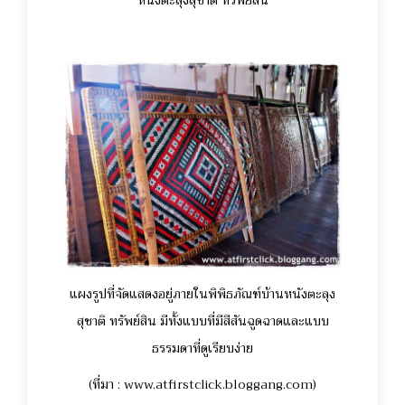
แผงรูปที่จัดแสดงอยู่ภายในพิพิธภัณฑ์บ้านหนังตะลุง
สุชาติ ทรัพย์สิน มีทั้งแบบที่มีสีสันฉูดฉาดและแบบ
ธรรมดาที่ดูเรียบง่าย
(ที่มา : www.atfirstclick.bloggang.com)