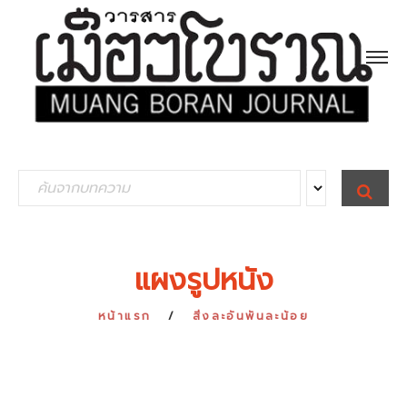
S
S
E
e
A
R
a
C
H
r
แผงรูปหนัง
c
h
หน้าแรก
สิ่งละอันพันละน้อย
f
o
r