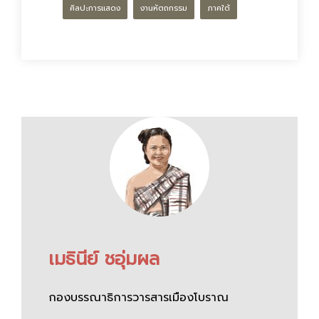
ศิลปะการแสดง
งานหัตถกรรม
ภาคใต้
เมธินีย์ ชอุ่มผล
กองบรรณาธิการวารสารเมืองโบราณ