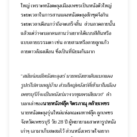
ใหญ่ เพราะหนังตะลุงเมืองเพชรเป็นหนังตัวใหญ่
ระยะเวลาในการสานแผงหนังตะลุงสักชุดจึงกิน
ระยะเวลาเดือนกว่าถึงจะเสร็จสิ้น ส่วนลวดลายนั้น
แล้วแต่ว่าจะบอกคนสานว่าอยากได้แบบสีสันหรือ
แบบลายธรรมดา เช่น ลายสามหรือลายลูกแก้ว
ลายดาวล้อมเดือน ซึ่งเป็นที่นิยมกันมาก
“
สมัยก่อนมีหนังตะลุงเร่ นายหนังเขาเดินแบกแผง
รูปเร่ไปตามหมู่บ้าน ส่วนใหญ่หนังเร่ที่เข้ามาในเมือง
เพชรบุรีก็จะเป็นหนังเร่มาจากชุมพรเสียมาก
”
คำ
บอกเล่าของ
นายหนังฟลุ๊ค จิตรภาณุ คล้ายเพชร
นายหนังตะลุงรุ่นใหม่แห่งคณะมหาฟลุ๊ค ลูกเพชร
จังหวัดเพชรบุรี วัย 28 ปี ผู้พยายามเสาะหารูปหนัง
เก่าๆ เอามาเก็บสะสมไว้ ส่วนหนึ่งเพราะใจอยาก