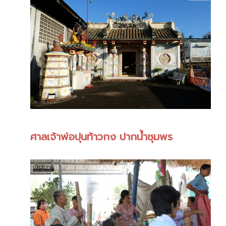
ศาลเจ้าพ่อปุนท้าวกง ปากน้ำชุมพร