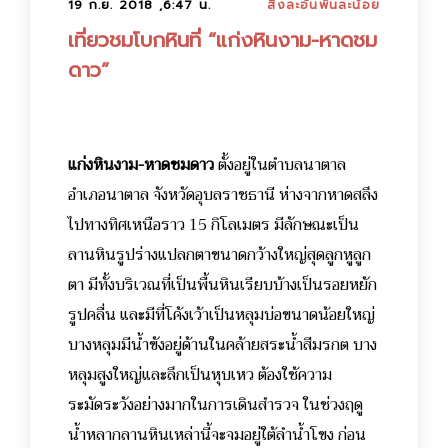
19 ก.ย. 2018 ,6:47 น.
สิ่งละอันพันละน้อย
เที่ยวชมโบกหินที่ “แก่งหินงาม-หาดชม
ดาว”
แก่งหินงาม-หาดชมดาว
ตั้งอยู่ในตำบลนาตาล
อำเภอนาตาล จังหวัดอุบลราชธานี ห่างจากหาดสลึง
ไปทางทิศเหนือราว 15 กิโลเมตร มีลักษณะเป็น
ลานหินรูปร่างแปลกตาขนาดกว้างใหญ่สุดลูกหูลูก
ตา มีทั้งบริเวณที่เป็นพื้นหินเรียบบ้างเป็นรอยหยัก
รูปคลื่น และมีที่โค้งเว้าเป็นหลุมบ่อขนาดน้อยใหญ่
บางหลุมมีน้ำขังอยู่ด้านในคล้ายสระน้ำสีมรกต บาง
หลุมสูงใหญ่และลึกเป็นหุบเหว ต้องใช้ความ
ระมัดระวังอย่างมากในการเดินสำรวจ ในช่วงฤดู
น้ำหลากลานหินเหล่านี้จะจมอยู่ใต้ลำน้ำโขง ก่อน