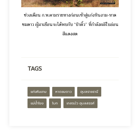
ช่วงเดือน ก.พ.ตามรายทางก่อนเข้าสู่แก่งหินงาม-หาด
ชมดาว ผู้มาเยือนจะได้พบกับ “ป่าติ้ว” ที่กำลังผลิใบอ่อน
สีแดงสด
TAGS
แก่งหินงาม
หาดชมดาว
อุบลราชธานี
แม่น้ำโขง
โบก
เกสรบัว อุบลสรรค์