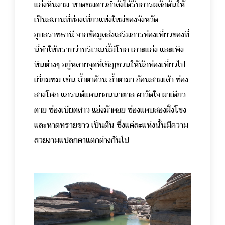
แก่งหินงาม-หาดชมดาวกำลังได้รับการผลักดันให้
เป็นสถานที่ท่องเที่ยวแห่งใหม่ของจังหวัด
อุบลราชธานี จากข้อมูลส่งเสริมการท่องเที่ยวของที่
นี่ทำให้ทราบว่าบริเวณนี้มีโบก เกาะแก่ง และเพิง
หินต่างๆ อยู่หลายจุดที่เชิญชวนให้นักท่องเที่ยวไป
เยี่ยมชม เช่น ถ้ำตาอ้วน ถ้ำตามา ก้อนสามเส้า ช่อง
สางโศก แกรนด์แคนยอนนาตาล ผาวัดใจ ผาเดียว
ดาย ช่องเบียดสาว แอ่งม้าคอย ช่องแคบสองฝั่งโขง
และหาดทรายขาว เป็นต้น ซึ่งแต่ละแห่งนั้นมีความ
สวยงามแปลกตาแตกต่างกันไป