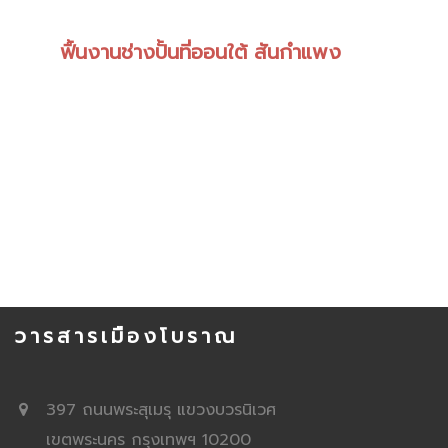
ฟื้นงานช่างปั้นที่ออนใต้ สันกำแพง
วารสารเมืองโบราณ
397 ถนนพระสุเมรุ แขวงบวรนิเวศ
เขตพระนคร กรุงเทพฯ 10200