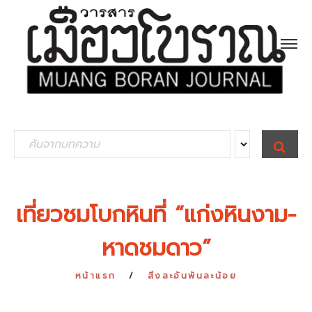
S
S
E
e
A
R
a
C
H
r
เที่ยวชมโบกหินที่ “แก่งหินงาม-
c
หาดชมดาว”
h
f
หน้าแรก
สิ่งละอันพันละน้อย
o
r