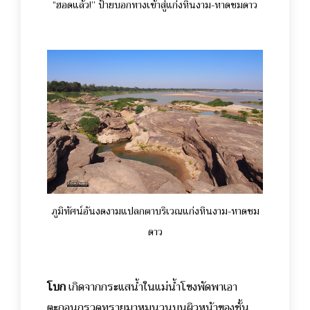
“ฮอดแล้ว!” ป้ายบอกทางเข้าสู่แก่งหินงาม-หาดชมดาว
ภูมิทัศน์อันงดงามแปลกตาบริเวณแก่งหินงาม-หาดชม
ดาว
โบก
เกิดจากกระแสน้ำในแม่น้ำโขงพัดพาเอา
ตะกอนกรวดทรายมาหมุนวนบนผิวหน้าของชั้น