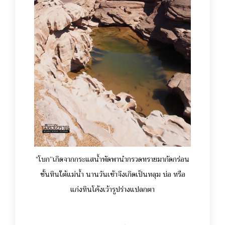
“โบก”เกิดจากกระแสน้ำพัดพานำกรวดทรายมากัดกร่อน
ชั้นหินใต้แม่น้ำ นานวันเข้าจึงเกิดเป็นหลุม บ่อ หรือ
แก่งหินโค้งเว้ารูปร่างแปลกตา