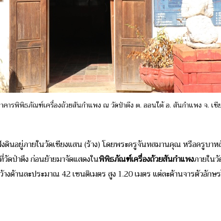
าคารพิพิธภัณฑ์เครื่องถ้วยสันกำแพง ณ วัดป่าตึง ต. ออนใต้ อ. สันกำแพง จ. เช
งดินอยู่ภายในวัดเชียงแสน (ร้าง) โดยพระครูจันทสมานคุณ หรือครูบาหล้าแห่
ี่วัดป่าตึง ก่อนย้ายมาจัดแสดงใน
พิพิธภัณฑ์เครื่องถ้วยสันกำแพง
ภายในวั
ม กว้างด้านละประมาณ 42 เซนติเมตร สูง 1.20 เมตร แต่ละด้านจารตัวอัก