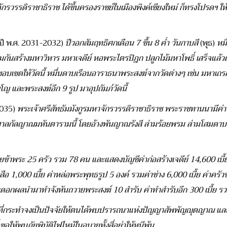
จักรวรรดิราชาธิราช ได้ขึ้นครองราชย์ในเมืองพิงค์เชียงใหม่ ก็ทรงโปรดฯ ให
บปี พ.ศ. 2031-2032)
ปีวอกสัมฤทธิศกเดือน 7 ขึ้น 8 ค่ำ วันกาบสี
(พุธ)
หมื
วมกันสร้างมหาวิหาร มหาเจดีย์ หอพระไตรปิฎก ปลูกไม้มหาโพธิ์ เสร็จแล้ว
นขอบเขตให้วัดนี้ หมื่นดาบเรือนอาราธนาพระสงฆ์จากวัดต่างๆ เช่น มหาเ
ญ และพระสงฆ์อีก 9 รูป มาอุปถัมภ์วัดนี้
2035)
พระเจ้าศรีสัทธัมมังกูรมหาจักรวรรดิราชาธิราช พระราชทานนามีค่า 
สาลกัลญาณมหันตารามนี้ โดยอ้างพันญาณรังสี ล่ามร้อยพรม ล่ามโสมดาบ
ข้าพระ 25 ครัว รวม 78 คน และแสดงบัญชีค่าก่อสร้างเจดีย์ 14,600 เบี้ย
สือ 1,000 เบี้ย ค่าหล่อพระพุทธรูป 5 องค์ รวมค่าช่าง 6,000 เบี้ย ค่าครัว
อเก็บดอกผลนำมาทำจังหันถวายพระสงฆ์ 10 สำรับ ค่าทำสำรับอีก 300 เบี้ย รว
ที่กระทำจงเป็นปัจจัยให้ตนได้พบปรารถนาแห่งปัญญาสัพพัญญุตญาณ และสาป
อให้พบภัยพิบัติไฟไหม้ในอบายทั้งสี่อย่าให้หนีพ้น