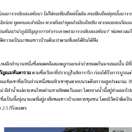
้อนมาจากสิบสองพันนา ไม่ใช่คนเชียงใหม่ดั้งเดิม คนเชียงใหม่ยุคนั้นมาจา
ัยก่อน พูดคนละสำเนียง พวกต้นเปาพูดสำเนียงไทเขิน พวกดอยสะเก็ดออกไท
บ้านต้นเปานำภูมิปัญญาการทำกระดาษสามาจากสิบสองพันนา
” พ่อหลวงแก้
วัติความเป็นมาของชาวบ้านต้นเปาตามที่เคยได้ยินได้ฟัง
พงอีกสำนวนหนึ่งซึ่งสอดคล้องและถูกบอกเล่าถ่ายทอดกันมาเสมอนั้น มีที
ลกัญณมหันตาราม
ตามชื่อเรียกที่ปรากฏในศิลาจารึก
ก่อนได้รับการบูรณะ
ริเวณเชิงเขาซึ่งเป็นส่วนหนึ่งของทิวเขาขุนตาลบนระดับความสูงประมาณ 3
ม่ มีลำน้ำแม่ผาแหนไหลผ่านทางทิศตะวันออก โดยทางน้ำนี้อยู่ห่างออกไป
ำซึ่งเป็นทั้งทุ่งนาและที่อยู่อาศัยของชาวบ้านหลายชุมชน โดยมีวัดป่าตึงเป
 2.5 กิโลเมตร