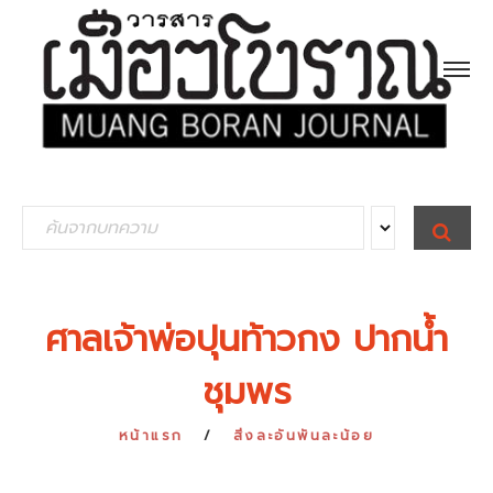
S
S
E
e
A
R
a
C
H
r
ศาลเจ้าพ่อปุนท้าวกง ปากน้ำ
c
ชุมพร
h
f
หน้าแรก
สิ่งละอันพันละน้อย
o
r