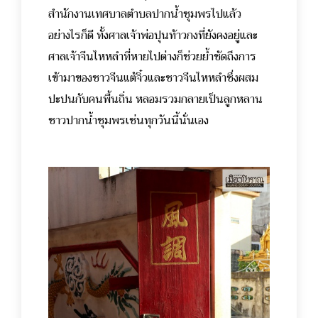
สำนักงานเทศบาลตำบลปากน้ำชุมพรไปแล้ว
อย่างไรก็ดี ทั้งศาลเจ้าพ่อปุนท้าวกงที่ยังคงอยู่และ
ศาลเจ้าจีนไหหลำที่หายไปต่างก็ช่วยย้ำชัดถึงการ
เข้ามาของชาวจีนแต้จิ๋วและชาวจีนไหหลำซึ่งผสม
ปะปนกับคนพื้นถิ่น หลอมรวมกลายเป็นลูกหลาน
ชาวปากน้ำชุมพรเช่นทุกวันนี้นั่นเอง