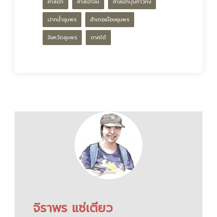
ศาลเจ้า
ศาลเจ้าจีน
ศาลเจ้าปุนท้าวกง
ปากน้ำชุมพร
อำเภอเมืองชุมพร
จังหวัดชุมพร
ภาคใต้
จิราพร แซ่เตียว