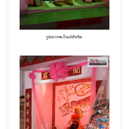
รูปเคารพเจ้าแม่ทับทิม