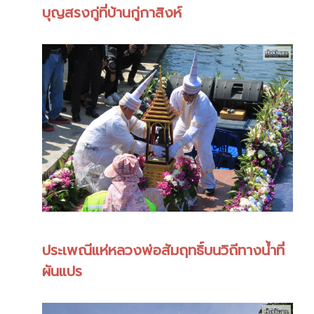
บุญสรงกู่ที่บ้านกู่กาสิงห์
ประเพณีแห่หลวงพ่อสัมฤทธิ์บนวิถีทางน้ำที่
ผันแปร