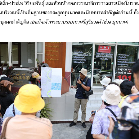
นิธิเล็ก-ประไพ วิริยะพันธุ์ และหัวหน้ากองบรรณาธิการวารสารเมืองโบราณ
่เดิมบริเวณนี้เป็นถิ่นฐานของตระกูลบุนนาคและมีบทบาทสำคัญต่อย่านนี้ ท
มีบุคคลสำคัญคือ
สมเด็จเจ้าพระยาบรมมหาศรีสุริยวงศ์ (ช่วง บุนนาค)