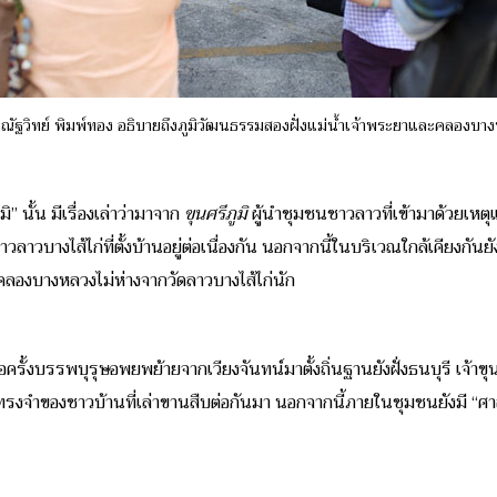
ณัฐวิทย์ พิมพ์ทอง
อธิบายถึงภูมิวัฒนธรรมสองฝั่งแม่น้ำเจ้าพระยาและคลองบา
ิ” นั้น มีเรื่องเล่าว่ามาจาก
ขุนศรีภูมิ
ผู้นำชุมชนชาวลาวที่เข้ามาด้วยเหตุแ
ลาวบางไส้ไก่ที่ตั้งบ้านอยู่ต่อเนื่องกัน นอกจากนี้ในบริเวณใกล้เคียงกันยั
คลองบางหลวงไม่ห่างจากวัดลาวบางไส้ไก่นัก
เมื่อครั้งบรรพบุรุษอพยพย้ายจากเวียงจันทน์มาตั้งถิ่นฐานยังฝั่งธนบุรี เจ้
งจำของชาวบ้านที่เล่าขานสืบต่อกันมา นอกจากนี้ภายในชุมชนยังมี “ศาลพ่อปู่”