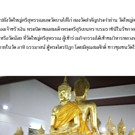
อไปยังวัดใหญ่ศรีสุพรรณและวัดบางไส้ไก่ สองวัดสำคัญประจำย่าน
วัดใหญ่ศ
ของเจ้าขรัวเงิน พระบิดาของสมเด็จพระศรีสุริเยนทราบรมราชินีในรัชกาลที่ 
จี หรือวัดน้อย
ที่วัดใหญ่ศรีสุพรรณ ผู้เข้าร่วมกิจกรรมได้เข้าชมวิหารหลวงพ
ภายในวัด อาทิ ธรรมาสน์ ตู้พระไตรปิฎก โดยมีคุณสมศักดิ์ ชาวชุมชนวั