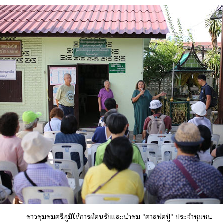
ชาวชุมชมศรีภูมิให้การต้อนรับและนำชม "ศาลพ่อปู่" ประจำชุมชน