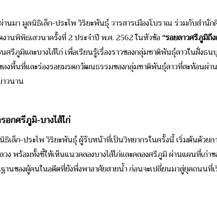
นที่ผ่านมา มูลนิธิเล็ก-ประไพ วิริยะพันธุ์ วารสารเมืองโบราณ ร่วมกับสำ
ดงานพิพิธเสวนาครั้งที่ 2 ประจำปี พ.ศ. 2562 ในหัวข้อ
“รอยลาวศรีภูมิถึง
ศรีภูมิและบางไส้ไก่ เพื่อเรียนรู้เรื่องราวของกลุ่มชาติพันธุ์ลาวในฝั่งธน
์ของพื้นที่และร่องรอยมรดกวัฒนธรรมของกลุ่มชาติพันธุ์ลาวที่สะท้อนผ่าน “ข
มายาวนาน
อกศรีภูมิ-บางไส้ไก่
ลนิธิเล็ก-ประไพ วิริยะพันธุ์
ผู้รับหน้าที่เป็นวิทยากรในครั้งนี้ เริ่มต้นด้
 พร้อมทั้งชี้ให้เห็นแนวคลองบางไส้ไก่และคลองศรีภูมิ ผ่านแผนที่เก่าขอ
นฐานของผู้คนในอดีตที่ยังพึ่งพาอาศัยสายน้ำ ก่อนจะเปลี่ยนมาสู่ยุคถนนท