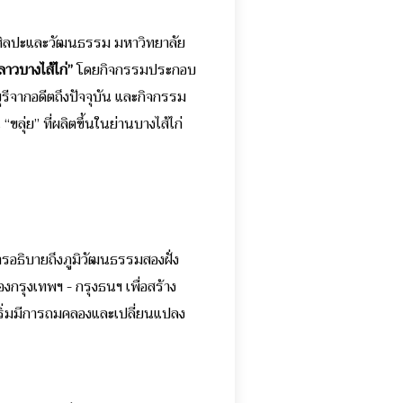
นักศิลปะและวัฒนธรรม มหาวิทยาลัย
ลาวบางไส้ไก่”
โดยกิจกรรมประกอบ
บุรีจากอดีตถึงปัจจุบัน และกิจกรรม
ลุ่ย” ที่ผลิตขึ้นในย่านบางไส้ไก่
วยการอธิบายถึงภูมิวัฒนธรรมสองฝั่ง
งกรุงเทพฯ - กรุงธนฯ เพื่อสร้าง
ี่เริ่มมีการถมคลองและเปลี่ยนแปลง