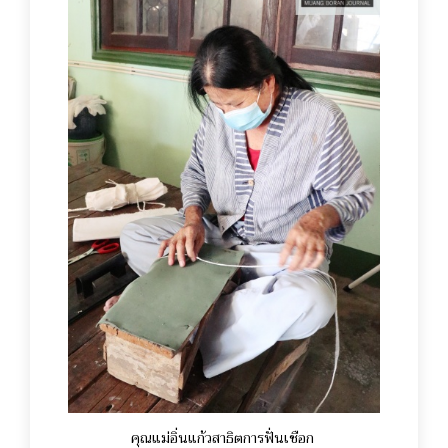
คุณแม่อิ่นแก้วสาธิตการฟั่นเชือก