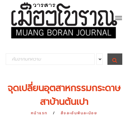
S
S
E
e
A
R
a
C
H
r
จุดเปลี่ยนอุตสาหกรรมกระดาษ
c
สาบ้านต้นเปา
h
f
หน้าแรก
สิ่งละอันพันละน้อย
o
r