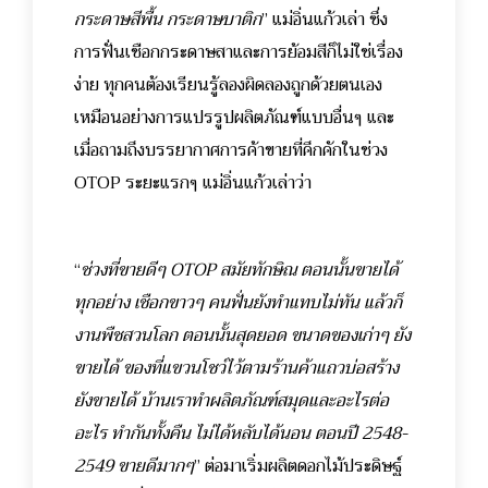
กระดาษสีพื้น กระดาษบาติก
” แม่อิ่นแก้วเล่า ซึ่ง
การฟั่นเชือกกระดาษสาและการย้อมสีก็ไม่ใช่เรื่อง
ง่าย ทุกคนต้องเรียนรู้ลองผิดลองถูกด้วยตนเอง
เหมือนอย่างการแปรรูปผลิตภัณฑ์แบบอื่นๆ และ
เมื่อถามถึงบรรยากาศการค้าขายที่คึกคักในช่วง
OTOP ระยะแรกๆ แม่อิ่นแก้วเล่าว่า
“
ช่วงที่ขายดีๆ OTOP สมัยทักษิณ ตอนนั้นขายได้
ทุกอย่าง เชือกขาวๆ คนฟั่นยังทำแทบไม่ทัน แล้วก็
งานพืชสวนโลก ตอนนั้นสุดยอด ขนาดของเก่าๆ ยัง
ขายได้ ของที่แขวนโชว์ไว้ตามร้านค้าแถวบ่อสร้าง
ยังขายได้ บ้านเราทำผลิตภัณฑ์สมุดและอะไรต่อ
อะไร ทำกันทั้งคืน ไม่ได้หลับได้นอน ตอนปี 2548-
2549 ขายดีมากๆ
”
ต่อมาเริ่มผลิตดอกไม้ประดิษฐ์