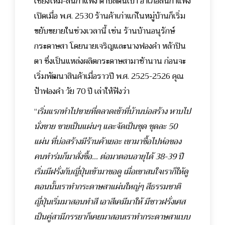
เชียงใหม่-สันกำแพง ตำบลต้นเปา อำเภอสันกำแพง
เปิดเมื่อ พ.ศ. 2530 ร้านค้าเก่าแก่ในหมู่บ้านก็เริ่ม
ขยับขยายในช่วงเวลานี้ เช่น ร้านบ้านอนุรักษ์
กระดาษสา โดยนายเจริญและนางฟองคำ หล้าปิน
ตา ซึ่งเป็นแหล่งผลิตกระดาษสามาช้านาน ก่อนจะ
เริ่มพัฒนาสินค้าเมื่อราวปี พ.ศ. 2525-2526 คุณ
ป้าฟองคำ วัย 70 ปี เล่าให้ฟังว่า
“
เริ่มแรกทำไปขายที่ตลาดเช้าที่บ้านบ่อสร้าง หาบไป
นั่งขาย ขายเป็นแผ่นๆ และจัดเป็นชุด ชุดละ 50
แผ่น ที่บ่อสร้างมีร้านค้าเยอะ เขามาซื้อไปห่อของ
คนทำร่มก็มาสั่งซื้อ… ต่อมาตอนอายุได้ 38-39 ปี
เริ่มมีฝรั่งกับญี่ปุ่นเข้ามาขอดู เมื่อเขาสนใจเราก็ให้ดู
ตอนนั้นเราทำกระดาษสาแผ่นใหญ่ๆ สีธรรมชาติ
ญี่ปุ่นเริ่มมาสอนทำสี เอาสีเคมีมาให้ มีชาวฝรั่งเศส
เป็นคู่สามีภรรยาก็เคยมาสอนเราทำกระดาษสาแบบ