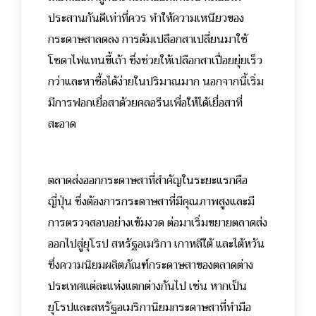
ประสานกันดีเท่าที่ควร ทำให้ความเหนียวของ
กระดาษสาลดลง การต้มเปลือกสาเปลี่ยนมาใช้
โซดาไฟแทนขี้เถ้า ซึ่งช่วยให้เปลือกสาเปื่อยยุ่ยเร็ว
กว่าและหาซื้อได้ง่ายในปริมาณมาก นอกจากนี้เริ่ม
มีการฟอกเยื่อสาด้วยคลอรีนเพื่อให้ได้เยื่อสาที่
สะอาด
ตลาดส่งออกกระดาษสาที่สำคัญในระยะแรกคือ
ญี่ปุ่น ซึ่งต้องการกระดาษสาที่มีคุณภาพสูงและมี
การตรวจสอบอย่างเข้มงวด ต่อมาเริ่มขยายตลาดส่ง
ออกไปสู่ยุโรป สหรัฐอเมริกา เกาหลีใต้ และไต้หวัน
ซึ่งความนิยมผลิตภัณฑ์กระดาษสาของตลาดต่าง
ประเทศแต่ละแห่งแตกต่างกันไป เช่น หากเป็น
ยุโรปและสหรัฐอเมริกานิยมกระดาษสาที่ทำมือ