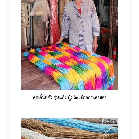
คุณอิ่นแก้ว อุ่นแก้ว ผู้ผลิตเชือกกระดาษสา