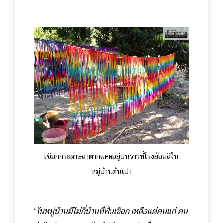
เชือกกระดาษสาตากแดดอยู่บนราวที่โรงย้อมสีใน
หมู่บ้านต้นเปา
“
ในหมู่บ้านมีไม่กี่บ้านที่ฟั่นเชือก เหลือแต่คนแก่ คน