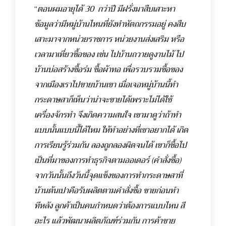
“
ตอนผมอายุได้ 30 กว่าปี มีฝรั่งมาสืบเสาะหา
ข้อมูลว่ามีหมู่บ้านไหนที่ยังทำหัตถกรรมอยู่ คงสืบ
เสาะมาจากหน่วยราชการ หน่วยงานส่งเสริม หรือ
เวลามาเที่ยวซื้อของ เช่น ไปบ้านถวายดูงานไม้ ไป
บ้านบ่อสร้างซื้อร่ม ซื้อผ้าทอ เพื่อรวบรวมซื้อของ
จากเมืองเราไปขายบ้านเขา เมื่อเจอหมู่บ้านนี้ทำ
กระดาษสาก็เห็นว่าน่าจะขายได้เพราะไม่ได้ใช้
เครื่องจักรทำ จึงเกิดความสนใจ เขามาดูว่าถ้าทำ
แบบนั้นแบบนี้ได้ไหม ให้ทำอย่างที่เขาอยากได้ เกิด
การเรียนรู้ร่วมกัน ลองถูกลองผิดจนได้ เขาก็ซื้อไป
เป็นที่มาของการทำธุรกิจตามออเดอร์ (คำสั่งซื้อ)
จากวันนั้นถึงวันนี้จุดแข็งของการทำกระดาษสาที่
บ้านต้นเปาคือรับผลิตตามคำสั่งซื้อ ขายก่อนทำ
ทีหลัง ลูกค้าเป็นคนกำหนดว่าต้องการแบบไหน สี
อะไร แล้วพัฒนาผลิตภัณฑ์ร่วมกัน การค้าขาย