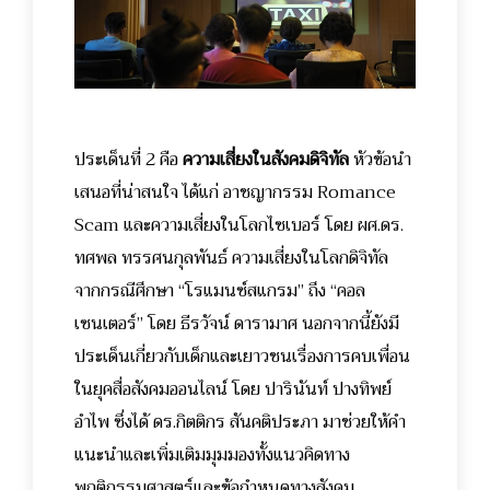
ประเด็นที่ 2 คือ
ความเสี่ยงในสังคมดิจิทัล
หัวข้อนำ
เสนอที่น่าสนใจ ได้แก่ อาชญากรรม Romance
Scam และความเสี่ยงในโลกไซเบอร์ โดย ผศ.ดร.
ทศพล ทรรศนกุลพันธ์ ความเสี่ยงในโลกดิจิทัล
จากกรณีศึกษา “โรแมนซ์สแกรม” ถึง “คอล
เซนเตอร์” โดย ธีรวัจน์ ดารามาศ นอกจากนี้ยังมี
ประเด็นเกี่ยวกับเด็กและเยาวชนเรื่องการคบเพื่อน
ในยุคสื่อสังคมออนไลน์ โดย ปารินันท์ ปางทิพย์
อำไพ ซึ่งได้ ดร.กิตติกร สันคติประภา มาช่วยให้คำ
แนะนำและเพิ่มเติมมุมมองทั้งแนวคิดทาง
พฤติกรรมศาสตร์และข้อกำหนดทางสังคม