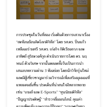
การประชุมในวันที่สอง เริ่มต้นด้วยการเสวนาเรื่อง
“สะท้อนย้อนคิดโลกดิจิทัล” โดย รศ.ดร. ปิ่นแก้ว
เหลืองอร่ามศรี รศ.ดร. เก่งกิจ กิติเรียงลาภ และ
อาทิตย์ สุริยะวงศ์กุล ดำเนินรายการโดย ดร. นฤ
พนธ์ ด้วงวิเศษ
จากนั้นตลอดทั้งวันเป็นการนำ
เสนอบทความผ่าน 3 ห้องย่อย โดยนักวิจัยรุ่นใหม่
และมีผู้เชี่ยวชาญมาร่วมวิจารณ์เพื่อเสริมมุมมองที่
แหลมคมยิ่งขึ้น ประเด็นที่น่าสนใจมีหลากหลาย
เช่น “เกมส์ และ E-Sports” “ทุนนิยมดิจิทัล”
“ปัญญาประดิษฐ์” “สำรวจสื่อออนไลน์: คุณค่า
ความขัดแย้ง และการแก้ปัญหา” “มานุษยวิทยา