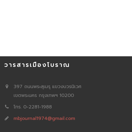
วารสารเมืองโบราณ
397 ถนนพระสุเมรุ แขวงบวรนิเวศ
เขตพระนคร กรุงเทพฯ 10200
โทร. 0-2281-1988
mbjournal1974@gmail.com