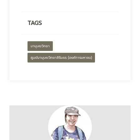
TAGS
มานุษยวิทยา
ศูนย์มานุษยวิทยาสิรินธร (องค์การมหาชน)