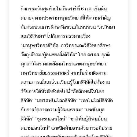
กิจกรรมวันสุดท้ายในวันเสาร์ที่ 6 ก.ค. เริ่มต้น
สบายๆ ตามประสามานุษยวิทยาที่ให้ความสำคัญ
กับกระบวนการศึกษาจึงชวนกันทบทวน “ภววิทยา
และวิธีวิทยา” ไปกับการบรรยายเรื่อง
“มานุษยวิทยาดิจิทัล: ภววิทยาและวิธีวิทยาศึกษา
วัตถุ/สังคม/ผู้คนของสิ่งดิจิทัล” โดย ผศ.ดร. ยุกติ
มุกดาวิจิตร คณะสังคมวิทยาและมานุษยวิทยา
มหาวิทยาลัยธรรมศาสตร์
จากนั้นร่วมติดตาม
สถานการณ์และร่วมเรียนรู้โลกดิจิทัลไปกับงาน
วิจัยภายใต้หัวข้อดังต่อไปนี้ “อัตลักษณ์ในโลก
ดิจิทัล” “มหรสพในโลกดิจิทัล” “เทคโนโลยีดิจิทัล
กับการจัดการความรู้วัฒนธรรม” “เพศในยุค
ดิจิทัล” “ชุมชนออนไลน์” “ชาติพันธุ์นิพนธ์บน
สนามออนไลน์” และปิดท้ายงานด้วยการอภิปราย