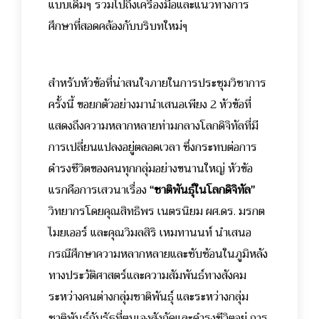
แบบเดิมๆ รวมไปถึงเครื่องมือและแนวทางการ
ศึกษาที่สอดคล้องกับบริบทใหม่ๆ
สำหรับหัวข้อที่น่าสนใจภายในการประชุมวิชาการ
ครั้งนี้ ขอยกตัวอย่างมานำเสนอเพียง 2 หัวข้อที่
แสดงถึงความหลากหลายท่ามกลางโลกดิจิทัลที่มี
การเปลี่ยนแปลงอยู่ตลอดเวลา ซึ่งกระทบต่อการ
ดำรงชีวิตของคนทุกกลุ่มอย่างขนานใหญ่
หัวข้อ
แรกคือการเสวนาเรื่อง
“ชาติพันธุ์ในโลกดิจิทัล”
วิทยากรโดยคุณสิทธิพร เนตรนิยม ผศ.ดร. มรกต
ไมยเออร์ และคุณวิมลสิริ เหมทานนท์ นำเสนอ
กรณีศึกษาความหลากหลายและซับซ้อนในภูมิหลัง
ทางประวัติศาสตร์และความสัมพันธ์ทางสังคม
ระหว่างคนต่างกลุ่มชาติพันธุ์ และระหว่างกลุ่ม
ชาติพันธุ์กับรัฐที่ตนเองสังกัดและดำรงชีวิตอยู่ การ