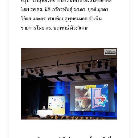
สรุป “มานุษยวิทยากับความท้าทายในโลกดิจิทัล”
โดย รศ.ดร. นิติ ภวัครพันธุ์ ผศ.ดร. ยุกติ มุกดา
วิจิตร และดร. สายพิณ ศุพุทธมงคล ดำเนิน
รายการโดย ดร. นฤพนธ์ ด้วงวิเศษ