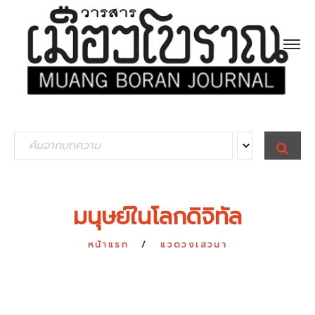
S
S
E
e
A
R
a
C
H
r
มนุษย์ในโลกดิจิทัล
c
h
หน้าแรก
แวดวงเสวนา
f
o
r