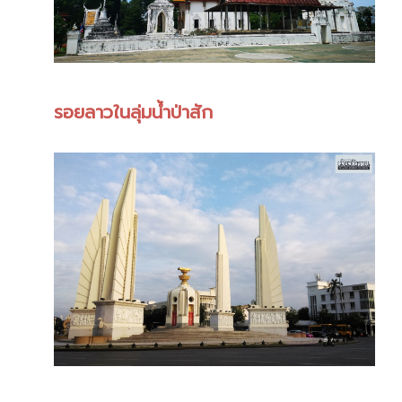
รอยลาวในลุ่มน้ำป่าสัก