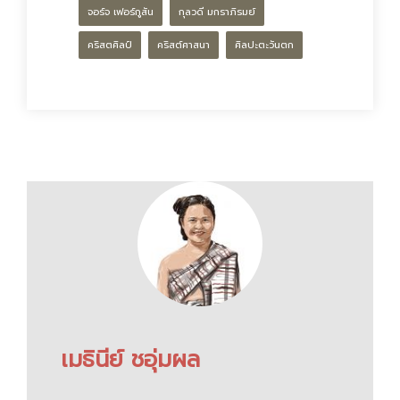
จอร์จ เฟอร์กูสัน
กุลวดี มกราภิรมย์
คริสตศิลป์
คริสต์ศาสนา
ศิลปะตะวันตก
เมธินีย์ ชอุ่มผล