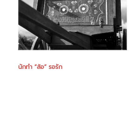
นักทำ “ล้อ” รอรัก