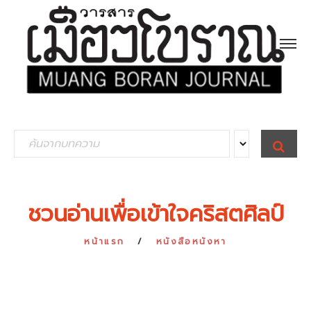
S
S
E
e
A
R
a
C
H
r
ชวนอ่านเพื่อเข้าใจคริสตศิลป์
c
h
หน้าแรก
หนังสือหนังหา
f
o
r