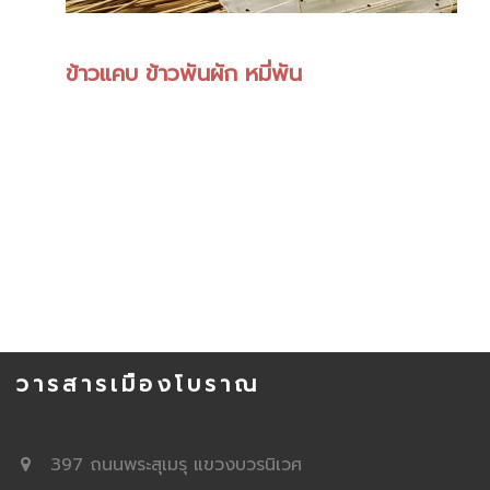
ข้าวแคบ ข้าวพันผัก หมี่พัน
วารสารเมืองโบราณ
397 ถนนพระสุเมรุ แขวงบวรนิเวศ