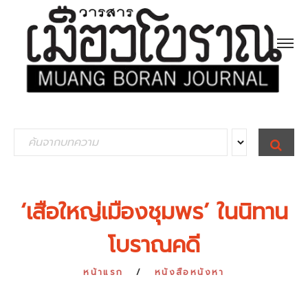
S
S
E
e
A
R
a
C
H
r
‘เสือใหญ่เมืองชุมพร’ ในนิทาน
c
โบราณคดี
h
f
หน้าแรก
หนังสือหนังหา
o
r