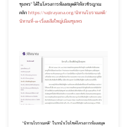
ชุมพร” ได้ในโครงการห้องสมุดดิจิทัลวชิรญาณ
คลิก
https://vajirayana.org/นิทานโบราณคดี/
นิทานที่-๓-เรื่องเสือใหญ่เมืองชุมพร
“นิทานโบราณคดี” ในหน้าเว็บไซต์โครงการห้องสมุด