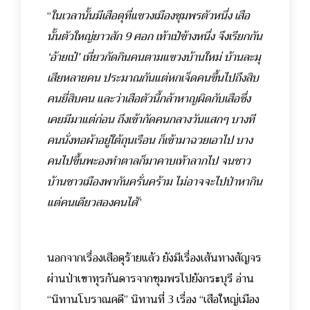
“
ในเวลานั้นมีเสือดุที่แขวงเมืองชุมพรตัวหนึ่ง เสือ
นั้นตัวใหญ่ยาวสัก 9 ศอก เท้าเป๋ข้างหนึ่ง จึงเรียกกัน
‘อ้ายเป๋’ เที่ยวกัดกินคนตามแขวงบ้านใหม่ บ้านละมุ
เสียหลายคน ประมาณกันแต่หกเจ็ดคนขึ้นไปถึงสิบ
คนยี่สิบคน และว่าเสือตัวนี้กล้าหาญผิดกับเสือซึ่ง
เคยมีมาแต่ก่อน ถึงเข้ากัดคนกลางวันแสกๆ บางที
คนนั่งทอผ้าอยู่ใต้ถุนเรือน ก็เข้ามาฉวยเอาไป บาง
คนไปขึ้นพะองทำตาลก็มาคาบเท้าลากไป จนชาว
บ้านชาวเมืองพากันครั่นคร้าม ไม่อาจจะไปป่าหากิน
แต่คนเดียวสองคนได้
”
นอกจากเรื่องเสือดุร้ายแล้ว ยังมีเรื่องเส้นทางสัญจร
ผ่านป่าเขาทุรกันดารจากชุมพรไปยังกระบุรี อ่าน
“นิทานโบราณคดี” นิทานที่ 3 เรื่อง “เสือใหญ่เมือง