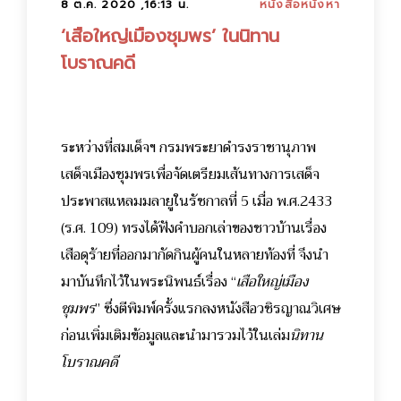
8 ต.ค. 2020 ,16:13 น.
หนังสือหนังหา
‘เสือใหญ่เมืองชุมพร’ ในนิทาน
โบราณคดี
ระหว่างที่สมเด็จฯ กรมพระยาดำรงราชานุภาพ
เสด็จเมืองชุมพรเพื่อจัดเตรียมเส้นทางการเสด็จ
ประพาสแหลมมลายูในรัชกาลที่ 5 เมื่อ พ.ศ.2433
(ร.ศ. 109) ทรงได้ฟังคำบอกเล่าของชาวบ้านเรื่อง
เสือดุร้ายที่ออกมากัดกินผู้คนในหลายท้องที่ จึงนำ
มาบันทึกไว้ในพระนิพนธ์เรื่อง “
เสือใหญ่เมือง
ชุมพร
” ซึ่งตีพิมพ์ครั้งแรกลงหนังสือวชิรญาณวิเศษ
ก่อนเพิ่มเติมข้อมูลและนำมารวมไว้ในเล่ม
นิทาน
โบราณคดี