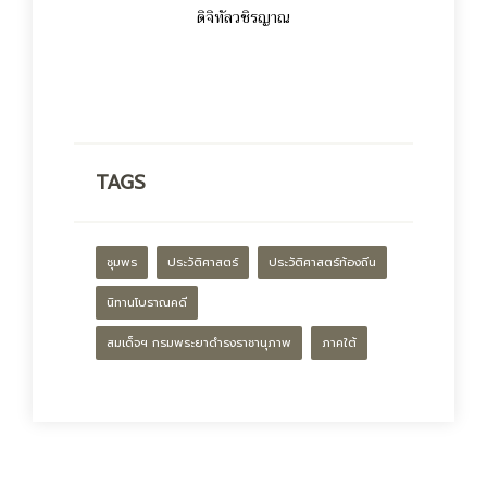
ดิจิทัลวชิรญาณ
TAGS
ชุมพร
ประวัติศาสตร์
ประวัติศาสตร์ท้องถิ่น
นิทานโบราณคดี
สมเด็จฯ กรมพระยาดำรงราชานุภาพ
ภาคใต้