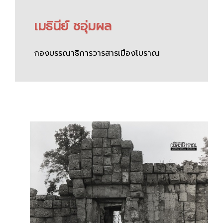
เมธินีย์ ชอุ่มผล
กองบรรณาธิการวารสารเมืองโบราณ