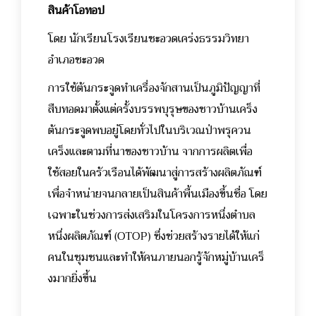
สินค้าโอทอป
โดย นักเรียนโรงเรียนชะอวดเคร่งธรรมวิทยา
อำเภอชะอวด
การใช้ต้นกระจูดทำเครื่องจักสานเป็นภูมิปัญญาที่
สืบทอดมาตั้งแต่ครั้งบรรพบุรุษของชาวบ้านเคร็ง
ต้นกระจูดพบอยู่โดยทั่วไปในบริเวณป่าพรุควน
เคร็งและตามที่นาของชาวบ้าน จากการผลิตเพื่อ
ใช้สอยในครัวเรือน
ได้พัฒนาสู่การสร้างผลิตภัณฑ์
เพื่อจำหน่ายจนกลายเป็นสินค้าพื้นเมืองขึ้นชื่อ โดย
เฉพาะในช่วงการส่งเสริมในโครงการหนึ่งตำบล
หนึ่งผลิตภัณฑ์ (OTOP) ซึ่งช่วยสร้างรายได้ให้แก่
คนในชุมชนและทำให้คนภายนอกรู้จักหมู่บ้านเคร็
งมากยิ่งขึ้น