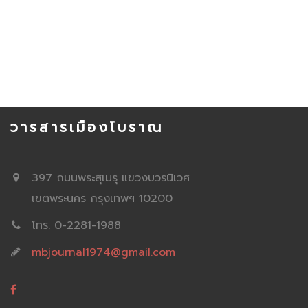
วารสารเมืองโบราณ
397 ถนนพระสุเมรุ แขวงบวรนิเวศ
เขตพระนคร กรุงเทพฯ 10200
โทร. 0-2281-1988
mbjournal1974@gmail.com