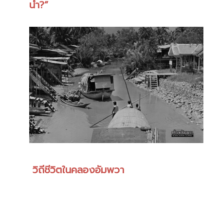
น้ำ?”
วิถีชีวิตในคลองอัมพวา