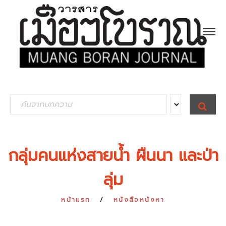
S
S
E
e
A
R
a
C
H
r
กลุ่มคนแห่งสายน้ำ ผืนนา และป่า
c
ลุ่ม
h
f
หน้าแรก
หนังสือหนังหา
o
r