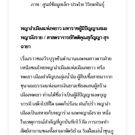
ภาพ : ศูนย์ข้อมูลเล็ก-ประไพ วิริยะพันธุ์
พญางำเมืองแห่งพยาว มหาราชผู้มีปัญญาเสมอ
พญามังราย / ศาสตราจารย์กิตติคุณสุกัญญา สุจ
ฉายา
เรื่องราวของวีรบุรุษในตำนานและพงศาวดารฝ่าย
เหนือของไทยพญางำเมืองแห่งเมืองพยาว หรือ
พะเยา เมืองสำคัญบนลุ่มน้ำอิง ผู้สืบเชื้อสายมาจาก
ขุนจอมธรรมแห่งนครเงินยางเชียงแสนผู้สร้าง
เมืองพะเยา ท่านได้ชื่อว่าเป็นผู้มีปัญญาและบุญ
บารมี เสด็จไปที่ใด แดดก็บ่ร้อน ฝนก็บ่ร่ำ พญางำ
เมืองเป็นสหายกับพญาร่วง และพญามังราย หนึ่ง
ในเหตุการณ์สำคัญที่ถูกบันทึกไว้ คือ การกระทำ
สัตย์สาบานของทั้งสามกษัตริย์ ณ ริมฝั่งแม่น้ำขุนภู