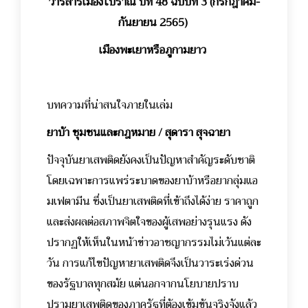
วารสารเมืองโบราณ ปีที่ 48 ฉบับที่ 3 (กรกฎาคม-
กันยายน 2565)
เมืองพะเยาหรือภูกามยาว
บทความที่น่าสนใจภายในเล่ม
ยาบ้า ชุมชนและกฎหมาย / สุดารา สุจฉายา
ปัจจุบันยาเสพติดยังคงเป็นปัญหาสำคัญระดับชาติ
โดยเฉพาะการแพร่ระบาดของยาบ้าหรือยากลุ่มแอ
มเฟตามีน ซึ่งเป็นยาเสพติดที่เข้าถึงได้ง่าย ราคาถูก
และส่งผลต่อสภาพจิตใจของผู้เสพอย่างรุนแรง ดัง
ปรากฏให้เห็นในหน้าข่าวอาชญากรรมไม่เว้นแต่ละ
วัน การแก้ไขปัญหายาเสพติดจึงเป็นวาระเร่งด่วน
ของรัฐบาลทุกสมัย แต่นอกจากนโยบายปราบ
ปรามยาเสพติดของภาครัฐที่ต้องเข้มข้นจริงจังแล้ว