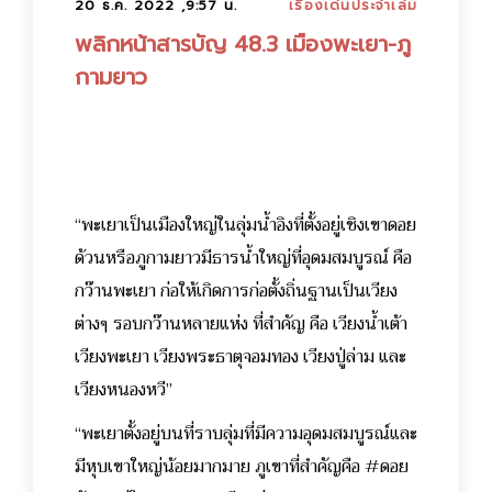
20 ธ.ค. 2022 ,9:57 น.
เรื่องเด่นประจำเล่ม
พลิกหน้าสารบัญ 48.3 เมืองพะเยา-ภู
กามยาว
“พะเยาเป็นเมืองใหญ่ในลุ่มน้ำอิงที่ตั้งอยู่เชิงเขาดอย
ด้วนหรือภูกามยาวมีธารน้ำใหญ่ที่อุดมสมบูรณ์ คือ
กว๊านพะเยา ก่อให้เกิดการก่อตั้งถิ่นฐานเป็นเวียง
ต่างๆ รอบกว๊านหลายแห่ง ที่สำคัญ คือ เวียงน้ำเต้า
เวียงพะเยา เวียงพระธาตุจอมทอง เวียงปู่ล่าม และ
เวียงหนองหวี”
“พะเยาตั้งอยู่บนที่ราบลุ่มที่มีความอุดมสมบูรณ์และ
มีหุบเขาใหญ่น้อยมากมาย ภูเขาที่สำคัญคือ #ดอย