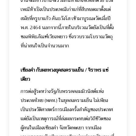
งานจะมีชาวบ้านจะร่วมกันทำแกงขี้เหล็กด้วย ประ
เพณีห้าเป็งเป็นประเพณีเก่าแก่ที่สืบทอดมาตั้งแต่
สมัยที่ครูบาแก้ว คันธวังโส เข้ามาบูรณะวัดเมื่อปี
พ.ศ. 2464 นอกจากนี้ภายในบริเวณวัดยังเป็นที่ตั้ง
ของพิพิธภัณฑ์เวียงพยาว ซึ่งรวบรวมโบราณวัตถุ
ที่น่าสนใจเป็นจำนวนมาก
เชียงคำ กับผลพวงยุคสงครามเย็น / จิราพร แซ่
เตียว
การต่อสู้ระหว่างรัฐกับพรรคคอมมิวนิสต์แห่ง
ประเทศไทย (พคท.) ในยุคสงครามเย็น ไม่เพียง
เป็นประวัติศาสตร์การเมืองครั้งสำคัญของประเทศ
แต่ยังเป็นเหตุการณ์ที่ส่งผลกระทบต่อวิถีชีวิตของ
ผู้คนในเมืองเชียงคำ จังหวัดพะเยา จากเมือง