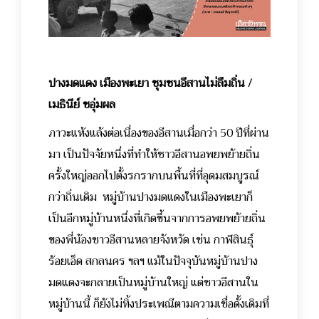
ปางมดแดง เมืองพะเยา ชุมชนอีสานไม่ลืมถิ่น /
เมธินีย์ ชอุ่มผล
ภาวะแห้งแล้งต่อเนื่องของอีสานเมื่อกว่า 50 ปีที่ผ่าน
มา เป็นปัจจัยหนึ่งที่ทำให้ชาวอีสานอพยพย้ายถิ่น
ครั้งใหญ่ออกไปตั้งรกรากบนพื้นที่ที่อุดมสมบูรณ์
กว่าถิ่นเดิม หมู่บ้านปางมดแดงในเมืองพะเยาก็
เป็นอีกหมู่บ้านหนึ่งที่เกิดขึ้นจากการอพยพย้ายถิ่น
ของพี่น้องชาวอีสานหลายจังหวัด เช่น กาฬสินธุ์
ร้อยเอ็ด สกลนคร ฯลฯ แม้ในปัจจุบันหมู่บ้านปาง
มดแดงจะกลายเป็นหมู่บ้านใหญ่ แต่ชาวอีสานใน
หมู่บ้านนี้ ก็ยังไม่ทิ้งประเพณีตามความเชื่อดั้งเดิมที่