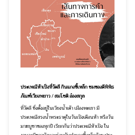
ประเพณีห้าเป็งที่วัดลี กินแกงขี้เหล็ก ชมของดีพิพิธ
ภัณฑ์เวียงพยาว / สมโชติ อ๋องสกุล
ที่วัดลี ซึ่งตั้งอยู่ในเวียงน้ำเต้า เมืองพะเยา มี
ประเพณีสรงน้ำพระธาตุในวันเป็งเดือนห้า หรือวัน
มาฆบูชาของทุกปี เรียกกันว่าประเพณีห้าเป็ง ใน