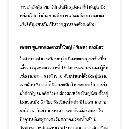
การบำบัดผู้เสพยาให้กลับคืนสู่สังคมก็สำคัญไม่ยิ่ง
หย่อนไปกว่ากัน รวมถึงการเสริมสร้างความเข้ม
แข็งให้ชุมชนอันเป็นรากฐานของสังคมด้วย
พะเยา ขุนเขาและธารน้ำใหญ่ / วิยะดา ทองมิตร
ในตำนานฝ่ายเหนือระบุว่าเมืองพะเยาถูกสร้างขึ้น
เมื่อราวพุทธศตวรรษที่ 18 โดยขุนจอมธรรม ผู้สืบ
เชื้อสายมาจากลวจักราช ด้วยทำเลที่ตั้งซึ่งอยู่ปลาย
ดอยด้วน ริมแม่น้ำอิง และมีกว๊านพะเยาเป็นแหล่ง
น้ำสำคัญ ในอดีตจึงพบร่องรอยเวียงใหญ่น้อยตั้งอยู่
โดยรอบถึง 5 เวียง คือเวียงน้ำเต้า มีโบราณสถาน
สำคัญคือ วัดลี เวียงพะเยา หรือตัวเมืองพะเยาใน
ปัจจุบัน ตั้งอยู่ทางตะวันตกของเวียงน้ำเต้า มี
วัดหลวงราชสัณฐานเป็นโบราณสถานสำคัญ เวียง