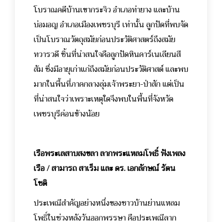
โบราณคดีบ้านเขากระจิว อำเภอท่ายาง และบ้าน
บ่อมอญ อำเภอเมืองเพชรบุรี เท่านั้น ลูกปัดที่พบจัด
เป็นโบราณวัตถุสมัยก่อนประวัติศาสตร์ถึงสมัย
ทวารวดี ชิ้นที่น่าสนใจคือลูกปัดหินคาร์เนเลียนสี
ส้ม ซึ่งมีอายุเก่าแก่ถึงสมัยก่อนประวัติศาสต์ และพบ
มากในพื้นที่ภาคกลางลุ่มเจ้าพระยา-ป่าสัก แต่เป็น
ที่น่าสนใจว่าเพราะเหตุใดจึงพบในพื้นที่จังหวัด
เพชรบุรีค่อนข้างน้อย
เรือพระเลสาบสงขลา ลากพระแหลมโพธิ์ ฟังเพลง
เรือ / สามารถ สาเร็ม และ ดร. เอกลักษณ์ รัตน
โชติ
ประเพณีสำคัญอย่างหนึ่งของชาวบ้านย่านแหลม
โพธิ์ในช่วงหลังวันออกพรรษา คือประเพณีลาก