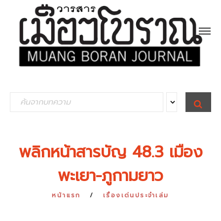
S
S
E
e
A
R
a
C
H
r
พลิกหน้าสารบัญ 48.3 เมือง
c
พะเยา-ภูกามยาว
h
f
หน้าแรก
เรื่องเด่นประจำเล่ม
o
r