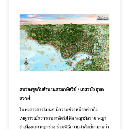
สบร่องขุยกับตำนานสามกษัตริย์ / เกสรบัว อุบล
สรรค์
ในพงศาวดารโยนก มีความช่วงหนึ่งกล่าวถึง
เหตุการณ์คราวสามกษัตริย์ คือ พญามังราย พญา
งำเมืองและพญาร่วง ร่วมพิธีถวายคำสัตย์สาบานว่า