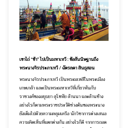
เขาไถ่ “ข้า” ไปเป็นมหาเทวี : ข้อสันนิษฐานถึง
พระนางจิรประภาเทวี / ฉัตรลดา สินธุสอน
พระนางจิรประภาเทวี เป็นพระมเหสีในพระเมือง
เกษเกล้า และเป็นพระมหาเทวีที่เกี่ยวพันกับ
ราชวงศ์ของอยุธยา สุโขทัย ล้านนา และล้านช้าง
อย่างไรก็ตามพระราชประวัติช่วงต้นของพระนาง
ยังเต็มไปด้วยความคลุมเครือ นักวิชาการต่างเสนอ
ความคิดเห็นที่แตกต่างกัน อย่างไรก็ดี จากการถอด