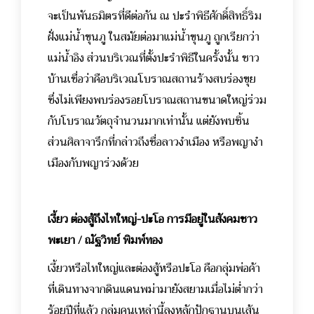
จะเป็นพันธมิตรที่ดีต่อกัน ณ ปะรำพิธีศักดิ์สิทธิ์ริม
ฝั่งแม่น้ำขุนภู ในสมัยต่อมาแม่น้ำขุนภู ถูกเรียกว่า
แม่น้ำอิง ส่วนบริเวณที่ตั้งปะรำพิธีในครั้งนั้น ชาว
บ้านเชื่อว่าคือบริเวณโบราณสถานร้างสบร่องขุย
ซึ่งไม่เพียงพบร่องรอยโบราณสถานขนาดใหญ่ร่วม
กับโบราณวัตถุจำนวนมากเท่านั้น แต่ยังพบชิ้น
ส่วนศิลาจารึกที่กล่าวถึงชื่อลาวงำเมือง หรือพญางำ
เมืองกับพญาร่วงด้วย
เงี้ยว ต่องสู้ถึงไทใหญ่-ปะโอ การมีอยู่ในสังคมชาว
พะเยา / ณัฐวิทย์ พิมพ์ทอง
เงี้ยวหรือไทใหญ่และต่องสู้หรือปะโอ คือกลุ่มพ่อค้า
ที่เดินทางจากดินแดนพม่ามายังสยามเมื่อไม่ต่ำกว่า
ร้อยปีที่แล้ว กลุ่มคนเหล่านี้ลงหลักปักฐานบนเส้น