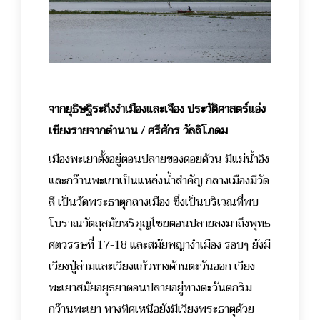
จากยุธิษฐิระถึงงำเมืองและเจือง ประวัติศาสตร์แอ่ง
เชียงรายจากตำนาน / ศรีศักร วัลลิโภดม
เมืองพะเยาตั้งอยู่ตอนปลายของดอยด้วน มีแม่น้ำอิง
และกว๊านพะเยาเป็นแหล่งน้ำสำคัญ กลางเมืองมีวัด
ลี เป็นวัดพระธาตุกลางเมือง ซึ่งเป็นบริเวณที่พบ
โบราณวัตถุสมัยหริภุญไชยตอนปลายลงมาถึงพุทธ
ศตวรรษที่ 17-18 และสมัยพญางำเมือง รอบๆ ยังมี
เวียงปู่ล่ามและเวียงแก้วทางด้านตะวันออก เวียง
พะเยาสมัยอยุธยาตอนปลายอยู่ทางตะวันตกริม
กว๊านพะเยา ทางทิศเหนือยังมีเวียงพระธาตุด้วย