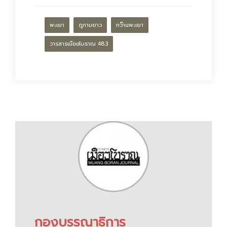
พะเยา
ภูกามยาว
กว๊านพะเยา
วารสารเมืองโบราณ 48.3
กองบรรณาธิการ