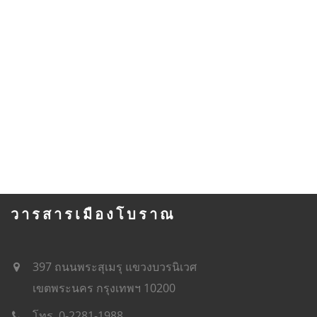
วารสารเมืองโบราณ
397 ถนนพระสุเมรุ แขวงบวรนิเวศ
เขตพระนคร กรุงเทพฯ 10200
โทร. 0-2281-1988