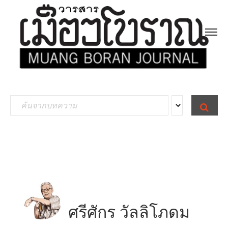
S
S
E
e
A
R
a
C
H
r
c
h
f
ศรีศักร วัลลิโภดม
o
r