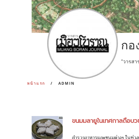
กอ
"วารสาร
หน้าแรก
ADMIN
ขนมมลายูในเทศกาลถือบว
สำรวจอาหารและขนมต่างๆ ในช่วง