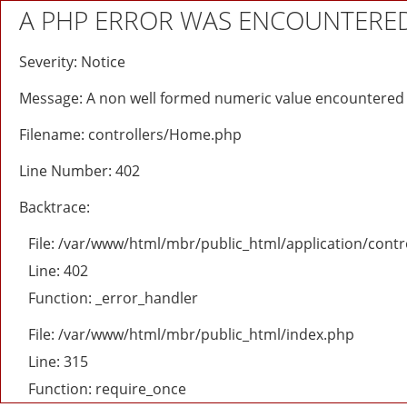
A PHP ERROR WAS ENCOUNTERE
Severity: Notice
Message: A non well formed numeric value encountered
Filename: controllers/Home.php
Line Number: 402
Backtrace:
File: /var/www/html/mbr/public_html/application/cont
Line: 402
Function: _error_handler
File: /var/www/html/mbr/public_html/index.php
Line: 315
Function: require_once