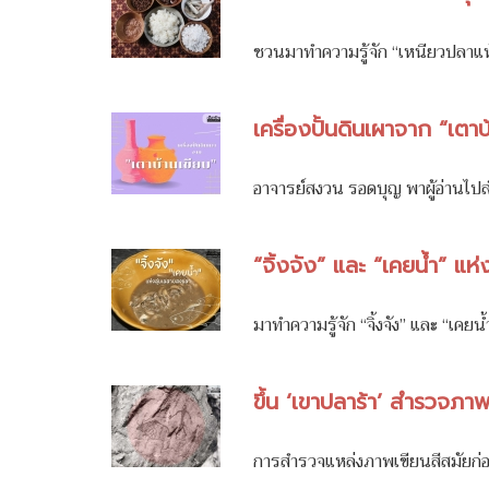
ชวนมาทำความรู้จัก “เหนียวปลาแห้
เครื่องปั้นดินเผาจาก “เตาบ
อาจารย์สงวน รอดบุญ พาผู้อ่านไปสำ
“จิ้งจัง” และ “เคยน้ำ” แห
มาทำความรู้จัก “จิ้งจัง” และ “เคย
ขึ้น ‘เขาปลาร้า’ สำรวจภาพ
การสำรวจแหล่งภาพเขียนสีสมัยก่อน