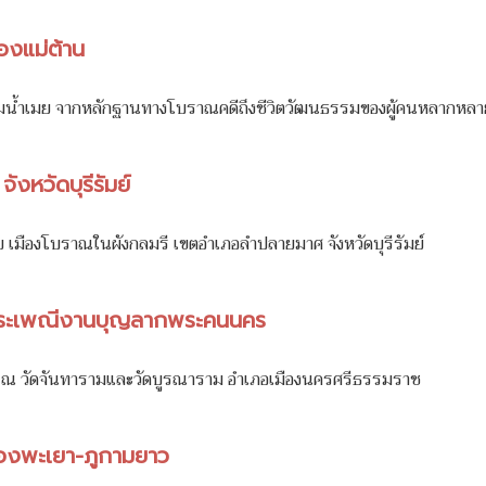
องแม่ต้าน
ลุ่มน้ำเมย จากหลักฐานทางโบราณคดีถึงชีวิตวัฒนธรรมของผู้คนหลากหลาย
งหวัดบุรีรัมย์
มืองโบราณในผังกลมรี เขตอำเภอลำปลายมาศ จังหวัดบุรีรัมย์
นประเพณีงานบุญลากพระคนนคร
 ณ วัดจันทารามและวัดบูรณาราม อำเภอเมืองนครศรีธรรมราช
ืองพะเยา-ภูกามยาว