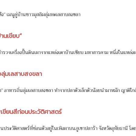
ง” เมนูคู่บ้านชาวมุสลิมลุ่มทะเลสาบสงขลา
้านเขียบ”
รวจเครื่องปั้นดินเผาจากแหล่งเตาบ้านเขียบ มหาสารคาม หนึ่งในแหล่งผลิ
่งลุ่มเลสาบสงขลา
น้ำ” อาหารถิ่นลุ่มเลสาบสงขลา ทำจากปลาตัวเล็กตัวน้อยนำมาหมัก ญาติใกล้
เขียนสีก่อนประวัติศาสตร์
ประวัติศาสตร์ที่ซ่อนตัวอยู่ในเพิงผาบนภูเขาปลาร้า จังหวัดอุทัยธานี