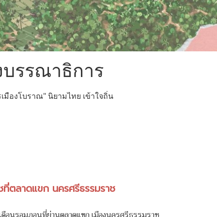
งบรรณาธิการ
เมืองโบราณ" นิยามไทย เข้าใจถิ่น
ชที่ตลาดแขก นครศรีธรรมราช
เดือนรอมฎอนที่ย่านตลาดแขก เมืองนครศรีธรรมราช