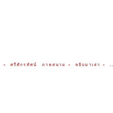
ร
ศรีศักรทัศน์
ภาคสนาม
หยิบมาเล่า
.