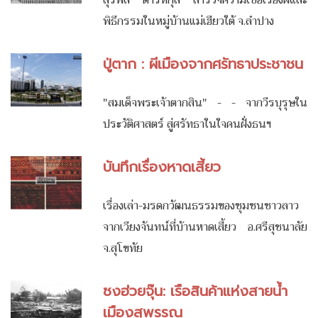
พิธีกรรมในหมู่บ้านแม่เฮียวใต้ จ.ลำปาง
ปู่ตาก : ผีเมืองจากศรัทธาประชาชน
"สมเด็จพระเจ้าตากสิน" - - จากวีรบุรุษใน
ประวัติศาสตร์ สู่ศรัทธาในใจคนฝั่งธนฯ
บันทึกเรื่องหาดเสี้ยว
เรื่องเล่า-มรดกวัฒนธรรมของชุมชนชาวลาว
จากเวียงจันทน์ที่บ้านหาดเสี้ยว อ.ศรีสุชนาลัย
จ.สุโขทัย
ซงฮ่วยจุ๊น: เรือสินค้าแห่งสายน้ำ
เมืองสุพรรณ