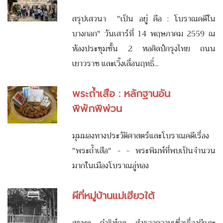
สรุปเสวนา "เป็น อยู่ คือ : โบราณคดีใน
บางกอก" วันเสาร์ที่ 14 พฤษภาคม 2559 ณ
ห้องประชุมชั้น 2 หอศิลป์กรุงไทย ถนน
เยาวราช และเวิ้งเลื่อนฤทธิ์...
พระถ้ำเสือ : หลักฐานอัน
พิพักพิพ่วน
มุมมองทางประวัติศาสตร์และโบราณคดีเรื่อง
"พระถ้ำเสือ" - - พระพิมพ์ที่พบเป็นจำนวน
มากในเมืองโบราณอู่ทอง
ผีที่หมู่บ้านแม่เฮียวใต้
สุรพล ดำริห์กุล สำรวจความเชื่อเรื่องผีและ