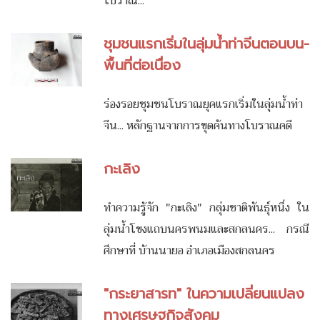
โบราณ...
ชุมชนแรกเริ่มในลุ่มน้ำท่าจีนตอนบน-
พื้นที่ต่อเนื่อง
ร่องรอยชุมชนโบราณยุคแรกเริ่มในลุ่มน้ำท่า
จีน... หลักฐานจากการขุดค้นทางโบราณคดี
กะเลิง
ทำความรู้จัก "กะเลิง" กลุ่มชาติพันธุ์หนึ่ง ใน
ลุ่มน้ำโขงแถบนครพนมและสกลนคร... กรณี
ศึกษาที่ บ้านนายอ อำเภอเมืองสกลนคร
"กระยาสารท" ในความเปลี่ยนแปลง
ทางเศรษฐกิจสังคม