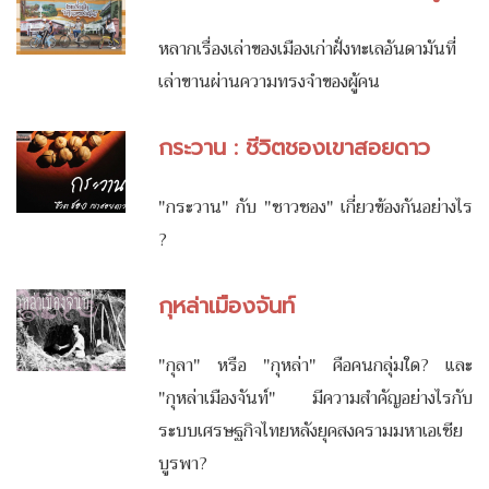
หลากเรื่องเล่าของเมืองเก่าฝั่งทะเลอันดามันที่
เล่าขานผ่านความทรงจำของผู้คน
กระวาน : ชีวิตชองเขาสอยดาว
"กระวาน" กับ "ชาวชอง" เกี่ยวข้องกันอย่างไร
?
กุหล่าเมืองจันท์
"กุลา" หรือ "กุหล่า" คือคนกลุ่มใด? และ
"กุหล่าเมืองจันท์" มีความสำคัญอย่างไรกับ
ระบบเศรษฐกิจไทยหลังยุคสงครามมหาเอเชีย
บูรพา?