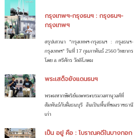
กรุงเทพฯ-กรุงธนฯ : กรุงธนฯ-
กรุงเทพฯ
สรุปเสวนา "กรุงเทพฯ-กรุงธนฯ : กรุงธนฯ-
กรุงเทพฯ" วันที่ 17 กุมภาพันธ์ 2560 วิทยากร
โดย อ. ศรีศักร วัลลิโภดม
พระเสด็จยังแดนธนฯ
พระมหากษัตริย์และพระบรมวงศานุวงศ์ที่
สัมพันธ์กับฝั่งธนบุรี อันเป็นพื้นที่ของราชธานี
เก่า
เป็น อยู่ คือ : โบราณคดีในบางกอก