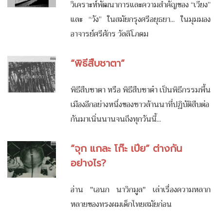
วิเคราะห์พัฒนาการและความสำคัญของ “เวียง”
และ “วัง” ในสมัยกรุงศรีอยุธยา... ในมุมมอง
อาจารย์ศรีศักร วัลลิโภดม
“พิธีสืบชาตา”
พิธีสืบชาตา หรือ พิธีสืบชาต๋า เป็นพิธีกรรมพื้น
เมืองอีกอย่างหนึ่งของชาวล้านนาที่ปฏิบัติสืบต่อ
กันมาเนิ่นนานจนถึงทุกวันนี้...
“จุก แกละ โก๊ะ เปีย” ต่างกัน
อย่างไร?
อ่าน "เอนก นาวิกมูล" เล่าเรื่องความหลาก
หลายของทรงผมเด็กไทยสมัยก่อน