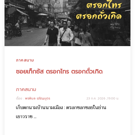
ภาคสนาม
ซอยเท็กซัส ตรอกไทร ตรอกถั่วเกิด
ภาคสนาม
เรื่อง :
พรพิมล เจริญบุตร
23 ก.ค. 2026 ,19:00 น.
เก็บตกนามบ้านนามเมือง : ตรอกซอกซอยในย่าน
เยาวราช ...