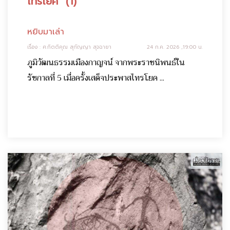
ไทรโยค” (1)
หยิบมาเล่า
เรื่อง : ศ.กิตติคุณ สุกัญญา สุจฉายา
24 ก.ค. 2026 ,19:00 น.
ภูมิวัฒนธรรมเมืองกาญจน์ จากพระราชนิพนธ์ใน
รัชกาลที่ 5 เมื่อครั้งเสด็จประพาสไทรโยค ...