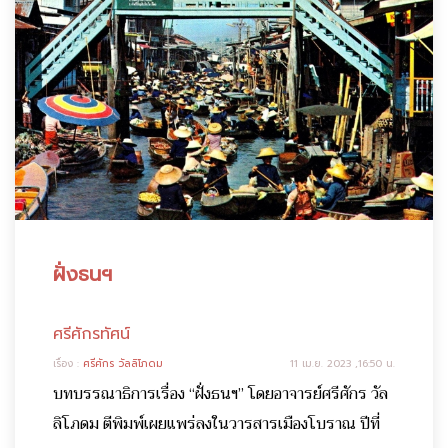
ฝั่งธนฯ
ศรีศักรทัศน์
เรื่อง :
ศรีศักร วัลลิโภดม
11 เม.ย. 2023 ,16:50 น.
บทบรรณาธิการเรื่อง “ฝั่งธนฯ” โดยอาจารย์ศรีศักร วัล
ลิโภดม ตีพิมพ์เผยแพร่ลงในวารสารเมืองโบราณ ปีที่