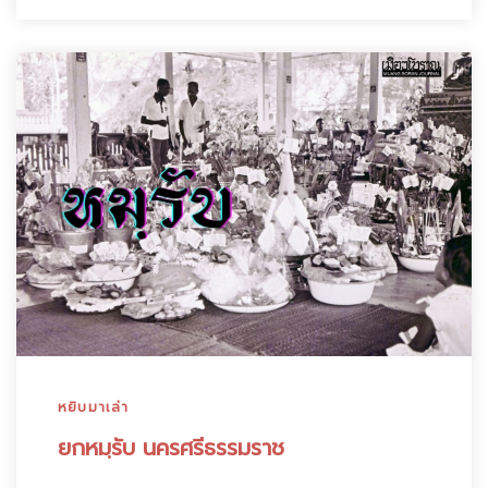
หยิบมาเล่า
ยกหมฺรับ นครศรีธรรมราช