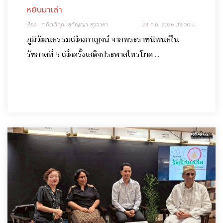
หยิบมาเล่า
เรื่อง : ศ.กิตติคุณ สุกัญญา สุจฉายา
24 ก.ค. 2026 ,19:00 น.
ภูมิวัฒนธรรมเมืองกาญจน์ จากพระราชนิพนธ์ใน
รัชกาลที่ 5 เมื่อครั้งเสด็จประพาสไทรโยค ...