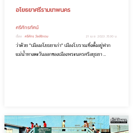
อโยธยาศรีรามเทพนคร
ศรีศักรทัศน์
เรื่อง :
ศรีศักร วัลลิโภดม
21 เม.ย. 2023 ,15:30 น.
ว่าด้วย "เมืองอโยธยาเก่า" เมืองโบราณซึ่งตั้งอยู่ฟาก
แม่น้ำทางตะวันออกของเมืองพระนครศรีอยุธยา ...