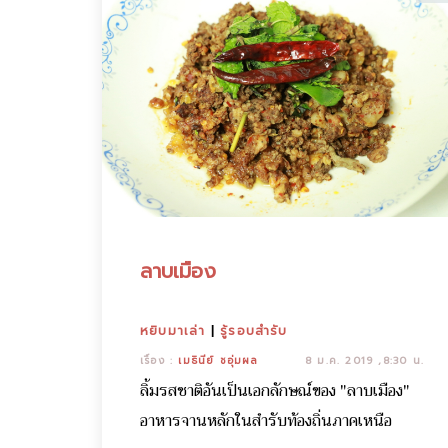
ลาบเมือง
หยิบมาเล่า
|
รู้รอบสำรับ
เรื่อง :
เมธินีย์ ชอุ่มผล
8 ม.ค. 2019 ,8:30 น.
ลิ้มรสชาติอันเป็นเอกลักษณ์ของ "ลาบเมือง"
อาหารจานหลักในสำรับท้องถิ่นภาคเหนือ