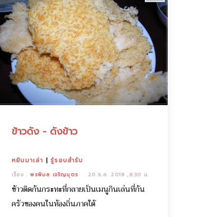
ข้าวดัง - ดังข้าว
หยิบมาเล่า
|
รู้รอบสำรับ
เรื่อง :
พรพิมล เจริญบุตร
20 ธ.ค. 2018 ,8:30 น.
ข้าวติดก้นกระทะที่กลายเป็นเมนูกินเล่นที่ก้น
ครัวของคนในท้องถิ่นภาคใต้