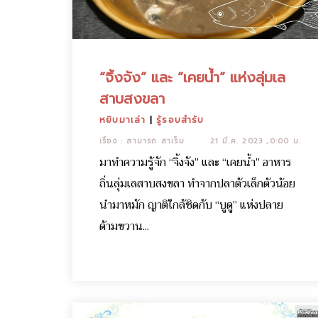
“จิ้งจัง” และ “เคยน้ำ” แห่งลุ่มเล
สาบสงขลา
หยิบมาเล่า
|
รู้รอบสำรับ
เรื่อง : สามารถ สาเร็ม
21 มี.ค. 2023 ,0:00 น.
มาทำความรู้จัก “จิ้งจัง” และ “เคยน้ำ” อาหาร
ถิ่นลุ่มเลสาบสงขลา ทำจากปลาตัวเล็กตัวน้อย
นำมาหมัก ญาติใกล้ชิดกับ “บูดู” แห่งปลาย
ด้ามขวาน...