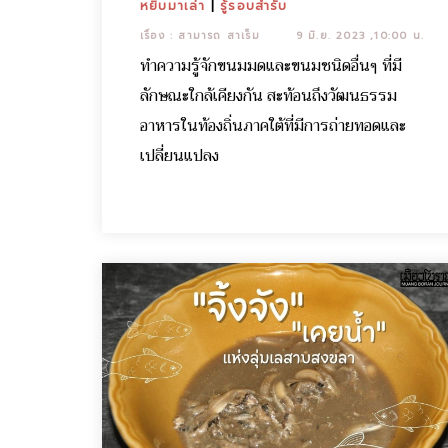
หยิบมาเล่า
|
รู้รอบสำรับ
เรื่อง : สามารถ สาเร็ม
9 มิ.ย. 2023 ,10:00 น.
ทำความรู้จักขนมมดและขนมชนิดอื่นๆ ที่มี
ลักษณะใกล้เคียงกัน สะท้อนถึงวัฒนธรรม
อาหารในท้องถิ่นภาคใต้ที่มีการถ่ายทอดและ
เปลี่ยนแปลง