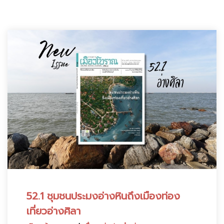
:
52.1 ชุมชนประมงอ่างหินถึงเมืองท่อง
เที่ยวอ่างศิลา