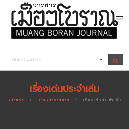
S
S
E
e
A
R
a
C
H
r
เรื่องเด่นประจำเล่ม
c
h
หน้าแรก
เปิดหน้าวารสาร
เรื่องเด่นประจำเล่ม
f
o
r