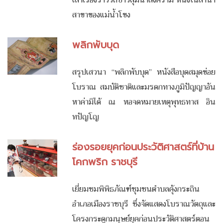
สาขาของแม่น้ำโขง
พลิกพับบุด
สรุปเสวนา “พลิกพับบุด” หนังสือบุดสมุดข่อย
โบราณ สมบัติชาติและมรดกทางภูมิปัญญาอัน
หาค่ามิได้ ณ หอจดหมายเหตุพุทธทาส อิน
ทปัญโญ
ร่องรอยยุคก่อนประวัติศาสตร์ที่บ้าน
โคกพริก ราชบุรี
เยี่ยมชมพิพิธภัณฑ์ชุมชนตำบลคุ้งกระถิน
อำเภอเมืองราชบุรี ซึ่งจัดแสดงโบราณวัตถุและ
โครงกระดูกมนุษย์ยุคก่อนประวัติศาสตร์ตอน