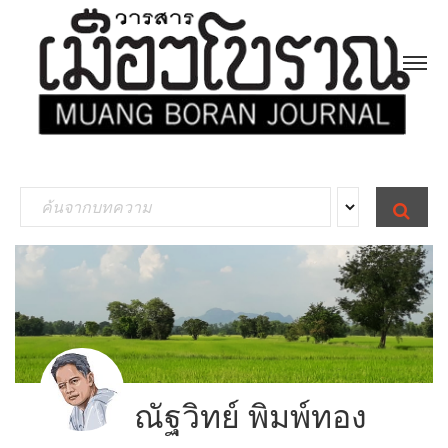
S
S
E
e
A
R
a
C
H
r
c
h
f
ณัฐวิทย์ พิมพ์ทอง
o
r