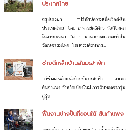
ประเทศไทย
สรุปเสวนา “ปริทัศน์ความเชื่อเรื่องผีใน
ประเทศไทย” โดย อาจารย์ศรีศักร วัลลิโภดม
ในงานเสวนา “ผี : นานาสาระความเชื่อใน
วัฒนธรรมไทย” โดยกรมศิลปากร...
ช่างตีเหล็กบ้านสันมะฮกฟ้า
วิถีช่างตีเหล็กแห่งบ้านสันมะฮกฟ้า อำเภอ
สันกำแพง จังหวัดเชียงใหม่ การสืบทอดจากรุ่น
สู่รุ่น
ฟื้นงานช่างปั้นที่ออนใต้ สันกำแพง
พูดคุยกับ 'ช่างปา เจริญคุณ' ช่างปั้นแห่งบ้านอ