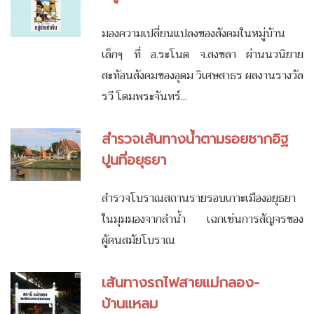
มองความเปลี่ยนแปลงของสังคมในหมู่บ้าน
เล็กๆ ที่ อ.ระโนด จ.สงขลา ผ่านนวนิยาย
สะท้อนสังคมของอุดม วิเศษสาธร ผลงานรางวัล
รวี โดมพระจันทร์...
สำรวจเส้นทางน้ำตามรอยซากอิฐ
ปูนที่อยุธยา
สำรวจโบราณสถานรายรอบเกาะเมืองอยุธยา
ในมุมมองจากลำน้ำ เฉกเช่นการสัญจรของ
ผู้คนสมัยโบราณ
เส้นทางรถไฟสายแม่กลอง-
บ้านแหลม