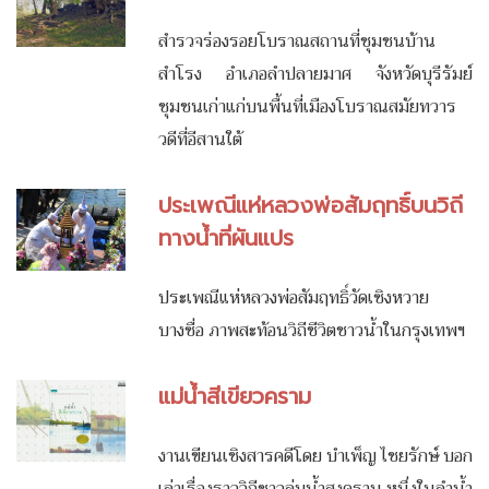
สำรวจร่องรอยโบราณสถานที่ชุมชนบ้าน
สำโรง อำเภอลำปลายมาศ จังหวัดบุรีรัมย์
ชุมชนเก่าแก่บนพื้นที่เมืองโบราณสมัยทวาร
วดีที่อีสานใต้
ประเพณีแห่หลวงพ่อสัมฤทธิ์บนวิถี
ทางน้ำที่ผันแปร
ประเพณีแห่หลวงพ่อสัมฤทธิ์วัดเซิงหวาย
บางซื่อ ภาพสะท้อนวิถีชีวิตชาวน้ำในกรุงเทพฯ
แม่น้ำสีเขียวคราม
งานเขียนเชิงสารคดีโดย บำเพ็ญ ไชยรักษ์ บอก
เล่าเรื่องราววิถีชาวลุ่มน้ำสงคราม หนึ่งในลำน้ำ